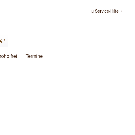
Service/Hilfe
€ *
koholfrei
Termine
3