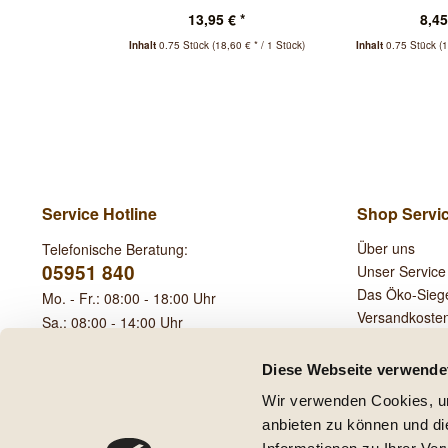
Larzac AOP 2022
Roussillon
13,95 € *
8,45
Inhalt
0.75 Stück
(18,60 € * / 1 Stück)
Inhalt
0.75 Stück
(
Service Hotline
Shop Servi
Über uns
Telefonische Beratung:
05951 840
Unser Service
Das Öko-Sieg
Mo. - Fr.: 08:00 - 18:00 Uhr
Versandkoste
Sa.: 08:00 - 14:00 Uhr
Leihgebühren
Diese Webseite verwende
Wir verwenden Cookies, um
anbieten zu können und di