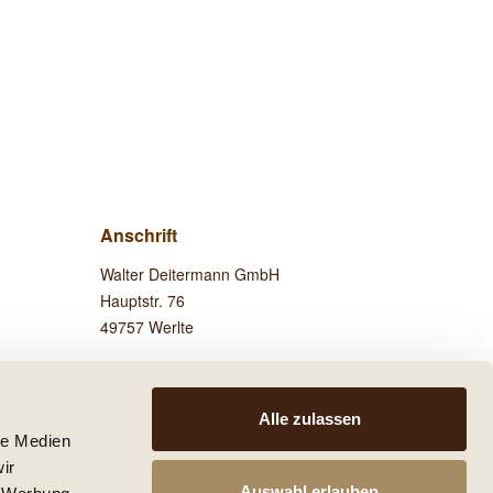
Anschrift
Walter Deitermann GmbH
Hauptstr. 76
49757 Werlte
Besuchen Sie uns auf
Facebook!
Alle zulassen
le Medien
ir
Auswahl erlauben