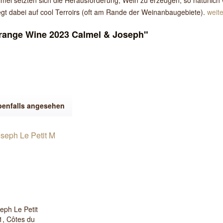
el setzten sich die Herausforderung, Wein zu erzeugen, so natürlich 
gt dabei auf cool Terroirs (oft am Rande der Weinanbaugebiete).
weit
range Wine 2023 Calmel & Joseph"
benfalls angesehen
eph Le Petit
1, Côtes du