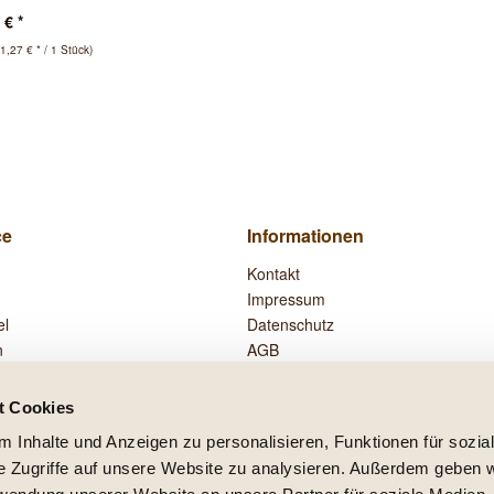
 Villages
 € *
11,27 € * / 1 Stück)
ce
Informationen
Kontakt
Impressum
el
Datenschutz
n
AGB
Widerrufsrecht
Zahlung und Versand
t Cookies
Vertrag widerrufen
 Inhalte und Anzeigen zu personalisieren, Funktionen für sozia
e Zugriffe auf unsere Website zu analysieren. Außerdem geben w