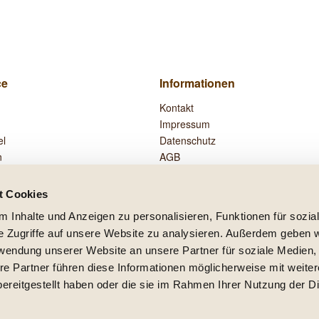
ce
Informationen
Kontakt
Impressum
el
Datenschutz
n
AGB
Widerrufsrecht
Zahlung und Versand
t Cookies
Vertrag widerrufen
 Inhalte und Anzeigen zu personalisieren, Funktionen für sozia
e Zugriffe auf unsere Website zu analysieren. Außerdem geben w
rwendung unserer Website an unsere Partner für soziale Medien
re Partner führen diese Informationen möglicherweise mit weite
setzl. Mehrwertsteuer zzgl.
Versandkosten
und ggf. Nachnahmegebühren, wenn nicht
ereitgestellt haben oder die sie im Rahmen Ihrer Nutzung der D
lb Deutschlands, Lieferzeiten für andere Länder entnehmen Sie bitte der Schaltfläc
Realisiert mit Shopware