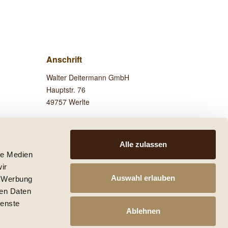
Anschrift
Walter Deitermann GmbH
Hauptstr. 76
49757 Werlte
Besuchen Sie uns auf
Facebook!
Alle zulassen
le Medien
ir
Auswahl erlauben
, Werbung
ren Daten
 anders beschrieben.
ienste
he mit den Versandinformationen.
Ablehnen