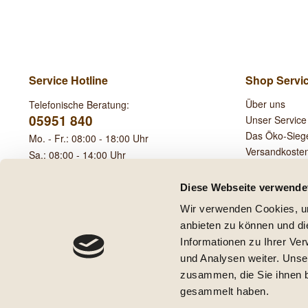
Service Hotline
Shop Servi
Über uns
Telefonische Beratung:
05951 840
Unser Service
Das Öko-Sieg
Mo. - Fr.: 08:00 - 18:00 Uhr
Versandkoste
Sa.: 08:00 - 14:00 Uhr
Leihgebühren
Diese Webseite verwende
Wir verwenden Cookies, um
anbieten zu können und di
Informationen zu Ihrer Ve
und Analysen weiter. Unse
* Alle Preise inkl. ge
zusammen, die Sie ihnen b
** Gilt für Lieferungen innerha
gesammelt haben.