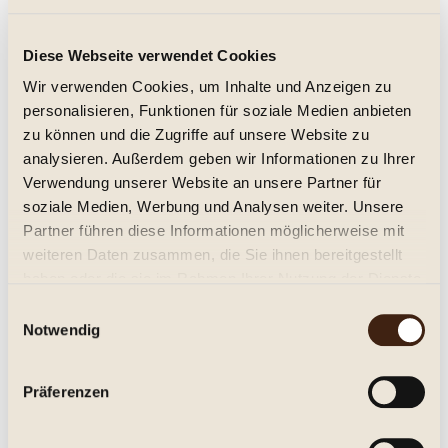
Deitermanns Pfirsich 0,5l., Fruchtlikör 20%
süß
Diese Webseite verwendet Cookies
Wir verwenden Cookies, um Inhalte und Anzeigen zu
personalisieren, Funktionen für soziale Medien anbieten
9,45 € *
zu können und die Zugriffe auf unsere Website zu
0.5 Liter
(18,90 € * / 1 Liter)
Inhalt
analysieren. Außerdem geben wir Informationen zu Ihrer
Verwendung unserer Website an unsere Partner für
soziale Medien, Werbung und Analysen weiter. Unsere
Details
Partner führen diese Informationen möglicherweise mit
weiteren Daten zusammen, die Sie ihnen bereitgestellt
Merken
haben oder die sie im Rahmen Ihrer Nutzung der Dienste
gesammelt haben.
Einwilligungsauswahl
Notwendig
Präferenzen