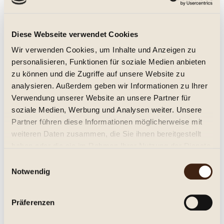
Deitermanns Pfirsich 0,5l., Fruchtlikör 20%
Diese Webseite verwendet Cookies
süß
Wir verwenden Cookies, um Inhalte und Anzeigen zu
personalisieren, Funktionen für soziale Medien anbieten
zu können und die Zugriffe auf unsere Website zu
9,45 € *
analysieren. Außerdem geben wir Informationen zu Ihrer
0.5 Liter
(18,90 € * / 1 Liter)
Inhalt
Verwendung unserer Website an unsere Partner für
soziale Medien, Werbung und Analysen weiter. Unsere
Details
Partner führen diese Informationen möglicherweise mit
weiteren Daten zusammen, die Sie ihnen bereitgestellt
Merken
haben oder die sie im Rahmen Ihrer Nutzung der Dienste
gesammelt haben.
Einwilligungsauswahl
Notwendig
Präferenzen