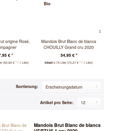
Bio
ut origine Rosé,
Mandois Brut Blanc de blancs
Mandois Vi
mpagner
CHOUILLY Grand cru 2020
Blanc 
Champagner
Cham
,95 € *
54,95 € *
49,
ter
(50,60 € * / 1 Liter)
Inhalt
0.75 Liter
(73,27 € * / 1 Liter)
Inhalt
0.75 Lite
Sortierung:
Artikel pro Seite:
Mandois Brut Blanc de blancs
VERTUS 1.cru 2020