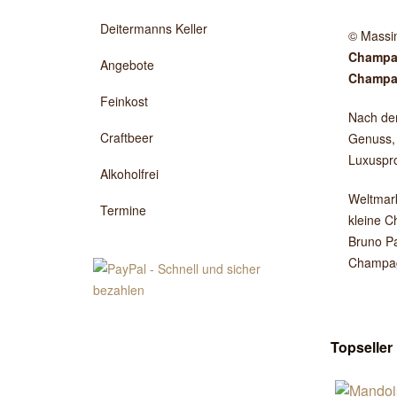
Deitermanns Keller
© Massi
Champag
Angebote
Champag
Feinkost
Nach der
Craftbeer
Genuss, 
Luxuspro
Alkoholfrei
Weltmark
Termine
kleine C
Bruno Pa
Champagn
Topseller