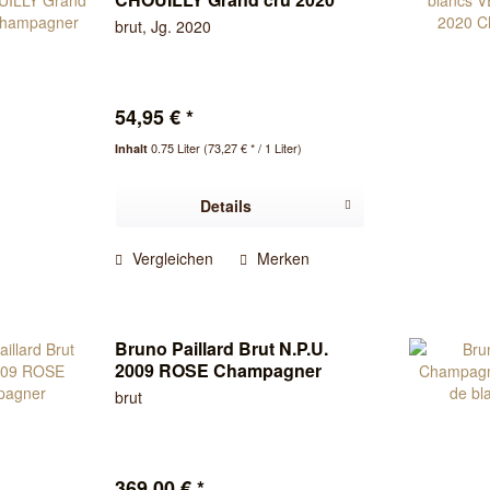
Champagner
brut, Jg. 2020
54,95 € *
0.75 Liter
(73,27 € * / 1 Liter)
Inhalt
Details
Vergleichen
Merken
Bruno Paillard Brut N.P.U.
2009 ROSE Champagner
brut
369,00 € *