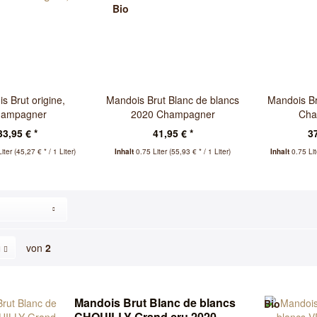
Bio
s Brut origine,
Mandois Brut Blanc de blancs
Mandois Br
ampagner
2020 Champagner
Cha
33,95 € *
41,95 € *
37
Liter
(45,27 € * / 1 Liter)
Inhalt
0.75 Liter
(55,93 € * / 1 Liter)
Inhalt
0.75 Li
von
2
Mandois Brut Blanc de blancs
Bio
CHOUILLY Grand cru 2020