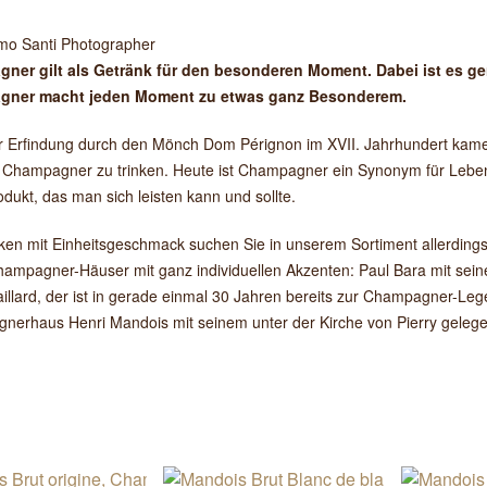
mo Santi Photographer
ner gilt als Getränk für den besonderen Moment. Dabei ist es g
ner macht jeden Moment zu etwas ganz Besonderem.
 Erfindung durch den Mönch Dom Pérignon im XVII. Jahrhundert kamen
Champagner zu trinken. Heute ist Champagner ein Synonym für Leben
dukt, das man sich leisten kann und sollte.
en mit Einheitsgeschmack suchen Sie in unserem Sortiment allerdings 
hampagner-Häuser mit ganz individuellen Akzenten: Paul Bara mit sein
illard, der ist in gerade einmal 30 Jahren bereits zur Champagner-Le
erhaus Henri Mandois mit seinem unter der Kirche von Pierry gelege