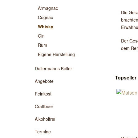
Armagnac
Die Gesc
Cognac
brachten
Whisky
Erwähnun
Gin
Der Gesc
Rum
dem Reif
Eigene Herstellung
Deitermanns Keller
Topseller
Angebote
Feinkost
Craftbeer
Alkoholfrei
Termine