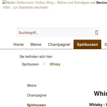
Servic
Home
Weine
Champagner
Spirituosen
D
Sie befinden sich hier:
Spirituosen
Whisky
Weine
Whi
Champagner
Whisky - 
Spirituosen