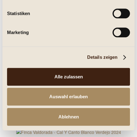
Statistiken
Marketing
Macho Man Monastrell 2022 Jumilla DOP. Casa Rojo
trocken, Jg. 2022
Details zeigen
22,95 € *
Alle zulassen
0.75 Liter
(30,60 € * / 1 Liter)
Inhalt
Auswahl erlauben
Details
Merken
Ablehnen