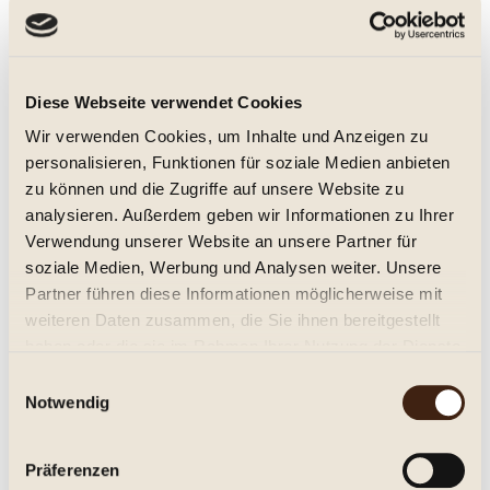
Enemigo Mio tinto 2024 CasaRojo
Diese Webseite verwendet Cookies
trocken, Jg. 2024
Wir verwenden Cookies, um Inhalte und Anzeigen zu
personalisieren, Funktionen für soziale Medien anbieten
zu können und die Zugriffe auf unsere Website zu
analysieren. Außerdem geben wir Informationen zu Ihrer
13,95 € *
Verwendung unserer Website an unsere Partner für
0.75 Liter
(18,60 € * / 1 Liter)
Inhalt
soziale Medien, Werbung und Analysen weiter. Unsere
Partner führen diese Informationen möglicherweise mit
Details
weiteren Daten zusammen, die Sie ihnen bereitgestellt
haben oder die sie im Rahmen Ihrer Nutzung der Dienste
Merken
gesammelt haben.
Einwilligungsauswahl
Notwendig
Präferenzen