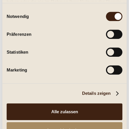
haben oder die sie im Rahmen Ihrer Nutzung der Dienste
gesammelt haben.
Einwilligungsauswahl
Notwendig
Präferenzen
Saint Clair Family Estate Sauvignon Blanc 2025
Statistiken
trocken, Jg. 2025
Marketing
14,95 € *
0.75 Liter
(19,93 € * / 1 Liter)
Inhalt
Details zeigen
Details
Alle zulassen
Merken