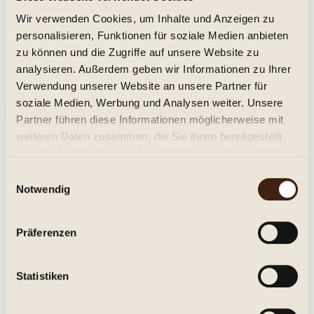
Wir verwenden Cookies, um Inhalte und Anzeigen zu
personalisieren, Funktionen für soziale Medien anbieten
zu können und die Zugriffe auf unsere Website zu
analysieren. Außerdem geben wir Informationen zu Ihrer
Verwendung unserer Website an unsere Partner für
Macià Batle Añada 2021 Tinto
soziale Medien, Werbung und Analysen weiter. Unsere
Partner führen diese Informationen möglicherweise mit
trocken 2021
weiteren Daten zusammen, die Sie ihnen bereitgestellt
haben oder die sie im Rahmen Ihrer Nutzung der Dienste
gesammelt haben.
Einwilligungsauswahl
13,45 € *
Notwendig
0.75 Liter
(17,93 € * / 1 Liter)
Inhalt
Präferenzen
Details
Statistiken
Merken