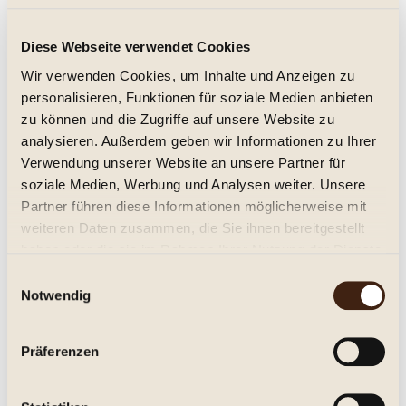
Da'Divas Tempranillo, Lidio Carraro 2012
Diese Webseite verwendet Cookies
trocken, Jg. 2012
Wir verwenden Cookies, um Inhalte und Anzeigen zu
personalisieren, Funktionen für soziale Medien anbieten
14,95 € *
zu können und die Zugriffe auf unsere Website zu
analysieren. Außerdem geben wir Informationen zu Ihrer
Inhalt:
0.75 Liter (19,93 € * / 1 Liter)
inkl. MwSt.
zzgl. Versandkosten
Verwendung unserer Website an unsere Partner für
Lieferzeit ca. 1-3 Tage**
soziale Medien, Werbung und Analysen weiter. Unsere
Partner führen diese Informationen möglicherweise mit
In den
Warenkorb
weiteren Daten zusammen, die Sie ihnen bereitgestellt
haben oder die sie im Rahmen Ihrer Nutzung der Dienste
Merken
gesammelt haben.
Einwilligungsauswahl
Notwendig
Artikel-Nr.:
278013
Beschreibung
Präferenzen
Dadivas Tempranillo 2012, Lidio Carraro, Terras de
Encruzilhada do Sul, Rio Grande do Sul...
mehr