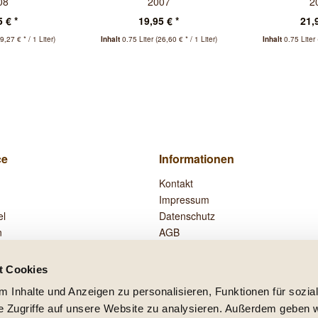
08
2007
2
 € *
19,95 € *
21,
9,27 € * / 1 Liter)
Inhalt
0.75 Liter
(26,60 € * / 1 Liter)
Inhalt
0.75 Liter
ce
Informationen
Kontakt
Impressum
el
Datenschutz
n
AGB
Widerrufsrecht
Zahlung und Versand
t Cookies
Vertrag widerrufen
 Inhalte und Anzeigen zu personalisieren, Funktionen für sozia
e Zugriffe auf unsere Website zu analysieren. Außerdem geben w