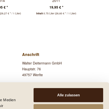
014
2011
95 € *
19,95 € *
26
(29,27 € * / 1 Liter)
Inhalt
0.75 Liter
(26,60 € * / 1 Liter)
Inhalt
0.75 Lit
Anschrift
Walter Deitermann GmbH
Hauptstr. 76
49757 Werlte
Besuchen Sie uns auf
Facebook!
Alle zulassen
le Medien
ir