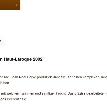
b
e
in Haut-Laroque 2002"
nsac. Jean Noel Herve produziert Jahr für Jahr einen komplexen, la
albec.
e mit weichen Tanninen und samtiger Frucht. Das präzise gearbeitete, f
nges Beerenfinale.