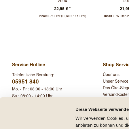
2004
20
22,95 € *
21,95
Inhalt
0.75 Liter
(30,60 € * / 1 Liter)
Inhalt
0.75 Liter
(2
Service Hotline
Shop Servi
Über uns
Telefonische Beratung:
05951 840
Unser Service
Das Öko-Sieg
Mo. - Fr.: 08:00 - 18:00 Uhr
Versandkoste
Sa.: 08:00 - 14:00 Uhr
Leihgebühren
Diese Webseite verwende
Wir verwenden Cookies, um
anbieten zu können und di