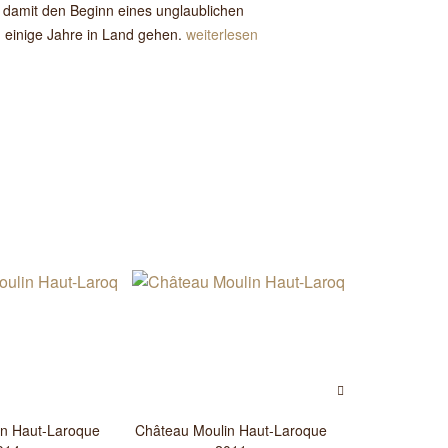
t damit den Beginn eines unglaublichen
 einige Jahre in Land gehen.
weiterlesen
in Haut-Laroque
Château Moulin Haut-Laroque
Château Mou