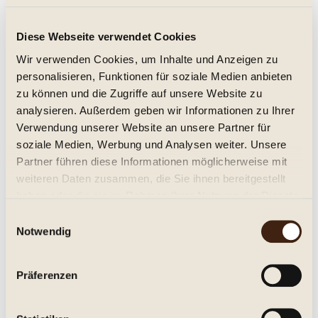
Château de Tiregand - Pécharmant 2020
Diese Webseite verwendet Cookies
trocken, Jg. 2020
Wir verwenden Cookies, um Inhalte und Anzeigen zu
personalisieren, Funktionen für soziale Medien anbieten
19,95 € *
zu können und die Zugriffe auf unsere Website zu
analysieren. Außerdem geben wir Informationen zu Ihrer
Inhalt:
0.75 Liter (26,60 € * / 1 Liter)
inkl. MwSt.
zzgl. Versandkosten
Verwendung unserer Website an unsere Partner für
Lieferzeit ca. 1-3 Tage**
soziale Medien, Werbung und Analysen weiter. Unsere
Partner führen diese Informationen möglicherweise mit
In den
Warenkorb
weiteren Daten zusammen, die Sie ihnen bereitgestellt
haben oder die sie im Rahmen Ihrer Nutzung der Dienste
Merken
gesammelt haben.
Einwilligungsauswahl
Notwendig
Artikel-Nr.:
253517
Beschreibung
Präferenzen
Château de Tiregand, Pécharmant A.C. Trocken. Aus den
Rebsorten Merlot (35%), Cabernet...
mehr