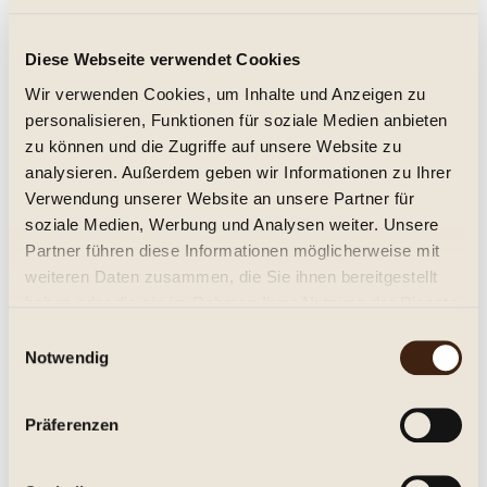
Château de Tiregand 2020 Grand
Diese Webseite verwendet Cookies
Millesieme
Wir verwenden Cookies, um Inhalte und Anzeigen zu
trocken, Jg. 2020
personalisieren, Funktionen für soziale Medien anbieten
39,95 € *
zu können und die Zugriffe auf unsere Website zu
analysieren. Außerdem geben wir Informationen zu Ihrer
Inhalt:
0.75 Liter (53,27 € * / 1 Liter)
Verwendung unserer Website an unsere Partner für
inkl. MwSt.
zzgl. Versandkosten
Lieferzeit ca. 1-3 Tage**
soziale Medien, Werbung und Analysen weiter. Unsere
Partner führen diese Informationen möglicherweise mit
In den
Warenkorb
weiteren Daten zusammen, die Sie ihnen bereitgestellt
haben oder die sie im Rahmen Ihrer Nutzung der Dienste
Merken
gesammelt haben.
Einwilligungsauswahl
Notwendig
Artikel-Nr.:
253516
Beschreibung
Präferenzen
Château de Tiregand, Grand Millésieme, Pécharmant A.C.
Trocken. Aus den Rebsorten Merlot...
mehr