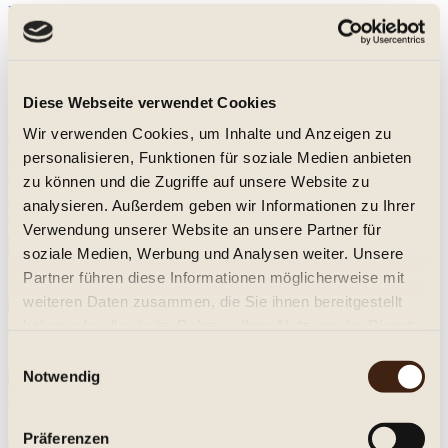
Nährwerte
Nährwerte:
100ml enthalten durchschnittlich:
Diese Webseite verwendet Cookies
Kohlenhydrate:
Wir verwenden Cookies, um Inhalte und Anzeigen zu
0,12 g
personalisieren, Funktionen für soziale Medien anbieten
- davon Zucker:
0,12 g
zu können und die Zugriffe auf unsere Website zu
Kunden kauften auch
Kunden haben sich ebenfalls angesehen
analysieren. Außerdem geben wir Informationen zu Ihrer
Kunden kauften auch
Verwendung unserer Website an unsere Partner für
Kunden haben sich ebenfalls angesehen
Custoza, Lenotti 2023
soziale Medien, Werbung und Analysen weiter. Unsere
5,95 € *
Partner führen diese Informationen möglicherweise mit
Inhalt
0.75 Liter
(7,93 € * / 1 Liter)
weiteren Daten zusammen, die Sie ihnen bereitgestellt
Château du Trignon -
Rasteau 2022
haben oder die sie im Rahmen Ihrer Nutzung der Dienste
13,95 € *
gesammelt haben.
Einwilligungsauswahl
Inhalt
0.75 Stück
(18,60 € * / 1 Stück)
Notwendig
Malbec
Villa des Causses, Lionel Osmin & Cie 2021
7,95 € *
Inhalt
0.75 Liter
(10,60 € * / 1 Liter)
Präferenzen