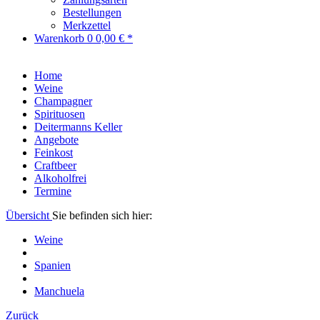
Bestellungen
Merkzettel
Warenkorb
0
0,00 € *
Home
Weine
Champagner
Spirituosen
Deitermanns Keller
Angebote
Feinkost
Craftbeer
Alkoholfrei
Termine
Übersicht
Sie befinden sich hier:
Weine
Spanien
Manchuela
Zurück