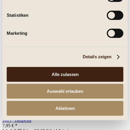
Chardonnay
SINCE 83, 2022 Kellerei Schreckbichl
16,45 € *
Statistiken
Inhalt
0.75 Liter
(21,93 € * / 1 Liter)
Casa
Vinicola Bennati - Vino del Nonno Rosso Dolce
7,95 € *
Marketing
Inhalt
0.75 Liter
(10,60 € * / 1 Liter)
Le Roi
Boeuf, 2020 IGP Landes, Lionel Osmin & Cie
15,45 € *
Details zeigen
Inhalt
0.75 Liter
(20,60 € * / 1 Liter)
La Cepa de Pelayo Bobal 2020
15,95 € *
Inhalt
0.75 Liter
(21,27 € * / 1 Liter)
Alle zulassen
Soave Classico, Lenotti 2022
6,25 € *
Inhalt
0.75 Liter
(8,33 € * / 1 Liter)
Auswahl erlauben
Grauburgunder PUITEN Prädium Kellerei Schreckbichl 2021
14,95 € *
Ablehnen
Inhalt
0.75 Liter
(19,93 € * / 1 Liter)
Prieto Picudo Rosado
2021, Tampesta
7,95 € *