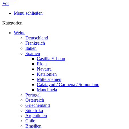
Vor
Menü schließen
Kategorien
Weine
Deutschland
Frankreich
Italien
Spanien
Castilla Y Leon
Rioja
Navarra
Katalonien
Mittelspanien
Calatayud / Carinena / Somontano
Manchuela
Portugal
Österreich
Griechenland
Südafrika
Argentinien
Chile
Brasilien