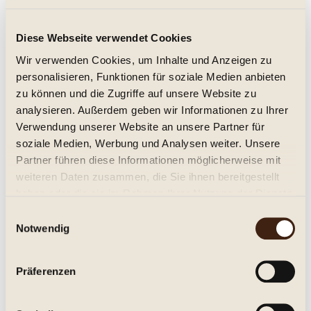
Weingut Manz - Love & Respect 2025
Diese Webseite verwendet Cookies
Weißweincuvee
Wir verwenden Cookies, um Inhalte und Anzeigen zu
trocken, Jg. 2025
personalisieren, Funktionen für soziale Medien anbieten
7,95 € *
zu können und die Zugriffe auf unsere Website zu
analysieren. Außerdem geben wir Informationen zu Ihrer
Inhalt:
0.75 Liter (10,60 € * / 1 Liter)
Verwendung unserer Website an unsere Partner für
inkl. MwSt.
zzgl. Versandkosten
Lieferzeit ca. 1-3 Tage**
soziale Medien, Werbung und Analysen weiter. Unsere
Partner führen diese Informationen möglicherweise mit
In den
Warenkorb
weiteren Daten zusammen, die Sie ihnen bereitgestellt
haben oder die sie im Rahmen Ihrer Nutzung der Dienste
Merken
gesammelt haben.
Einwilligungsauswahl
Notwendig
Artikel-Nr.:
204818
Beschreibung
Präferenzen
Love & Respect, Trocken Trocken. Gehaltvolles, saftiges
Weißweincuvée, verkörpert perfektes...
mehr