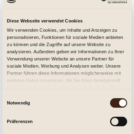
Thanisch Tribut Riesling 2025, trocken
Diese Webseite verwendet Cookies
trocken, Jg. 2025
Wir verwenden Cookies, um Inhalte und Anzeigen zu
personalisieren, Funktionen für soziale Medien anbieten
zu können und die Zugriffe auf unsere Website zu
9,45 € *
analysieren. Außerdem geben wir Informationen zu Ihrer
0.75 Liter
(12,60 € * / 1 Liter)
Inhalt
Verwendung unserer Website an unsere Partner für
soziale Medien, Werbung und Analysen weiter. Unsere
Details
Partner führen diese Informationen möglicherweise mit
weiteren Daten zusammen, die Sie ihnen bereitgestellt
Merken
haben oder die sie im Rahmen Ihrer Nutzung der Dienste
gesammelt haben.
Einwilligungsauswahl
Notwendig
Präferenzen