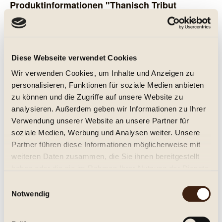
Produktinformationen "Thanisch Tribut
Riesling 2025, trocken"
Tribut Riesling Trocken, Weingut Thanisch,
Grauschiefer
Diese Webseite verwendet Cookies
Wir verwenden Cookies, um Inhalte und Anzeigen zu
Trocken. Frischer, eleganter Riesling mit feinen Fruchtaromen
personalisieren, Funktionen für soziale Medien anbieten
und charaktervollen Mineralität.
zu können und die Zugriffe auf unsere Website zu
Weiterführende Links zu "Thanisch Tribut
analysieren. Außerdem geben wir Informationen zu Ihrer
Riesling 2025, trocken"
Verwendung unserer Website an unsere Partner für
soziale Medien, Werbung und Analysen weiter. Unsere
Fragen zum Artikel?
Partner führen diese Informationen möglicherweise mit
Weitere Artikel von Weingut Thanisch
weiteren Daten zusammen, die Sie ihnen bereitgestellt
Eigenschaften
haben oder die sie im Rahmen Ihrer Nutzung der Dienste
mehr
gesammelt haben.
Einwilligungsauswahl
Notwendig
Eigenschaften:
Produkt: