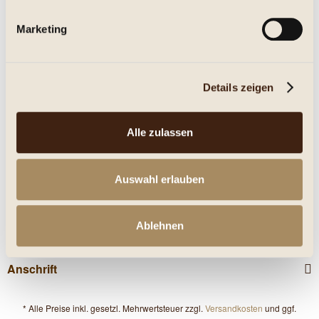
Marketing
Eigenschaften
mehr
Details zeigen
Nährwerte
Alle zulassen
Kunden haben sich ebenfalls angesehen
Service Hotline
Auswahl erlauben
Shop Service
Ablehnen
Informationen
Anschrift
* Alle Preise inkl. gesetzl. Mehrwertsteuer zzgl.
Versandkosten
und ggf.