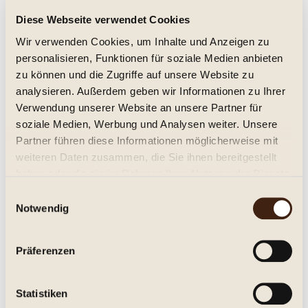
Diese Webseite verwendet Cookies
Spätburgunder 2019; Trocken, Friedrich
Wir verwenden Cookies, um Inhalte und Anzeigen zu
Becker-
personalisieren, Funktionen für soziale Medien anbieten
trocken 2019
zu können und die Zugriffe auf unsere Website zu
17,95 € *
analysieren. Außerdem geben wir Informationen zu Ihrer
Verwendung unserer Website an unsere Partner für
Inhalt:
0.75 Liter (23,93 € * / 1 Liter)
soziale Medien, Werbung und Analysen weiter. Unsere
inkl. MwSt.
zzgl. Versandkosten
Partner führen diese Informationen möglicherweise mit
Lieferzeit ca. 1-3 Tage**
weiteren Daten zusammen, die Sie ihnen bereitgestellt
In den
Warenkorb
haben oder die sie im Rahmen Ihrer Nutzung der Dienste
gesammelt haben.
Einwilligungsauswahl
Merken
Notwendig
Artikel-Nr.:
206090
Präferenzen
Beschreibung
Spaetburgunder, trocken Weingut Friedrich Becker, Schweigen
Statistiken
Trocken. feinfruchtig, eleganter...
mehr