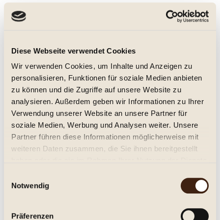
Uli Metzger Wechselspiel 2024
Diese Webseite verwendet Cookies
Wir verwenden Cookies, um Inhalte und Anzeigen zu
mild, Jg. 2024
personalisieren, Funktionen für soziale Medien anbieten
zu können und die Zugriffe auf unsere Website zu
analysieren. Außerdem geben wir Informationen zu Ihrer
7,75 € *
Verwendung unserer Website an unsere Partner für
0.75 Liter
(10,33 € * / 1 Liter)
Inhalt
soziale Medien, Werbung und Analysen weiter. Unsere
Partner führen diese Informationen möglicherweise mit
weiteren Daten zusammen, die Sie ihnen bereitgestellt
Details
haben oder die sie im Rahmen Ihrer Nutzung der Dienste
gesammelt haben.
Merken
Einwilligungsauswahl
Notwendig
Präferenzen