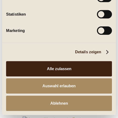
Statistiken
Marketing
Vier Jahreszeiten - Grüner Silvaner Trocken 2025
trocken, Jg. 2025
Details zeigen
Alle zulassen
6,25 € *
0.75 Liter
(8,33 € * / 1 Liter)
Inhalt
Auswahl erlauben
Details
Ablehnen
Merken