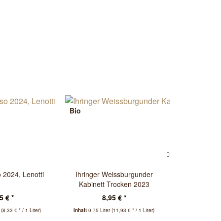
Bio
 2024, Lenotti
Ihringer Weissburgunder
Chardonnay
Kabinett Trocken 2023
Kellerei
Konstanzer
5 € *
8,95 € *
10
r
(8,33 € * / 1 Liter)
Inhalt
0.75 Liter
(11,93 € * / 1 Liter)
Inhalt
0.75 Lit