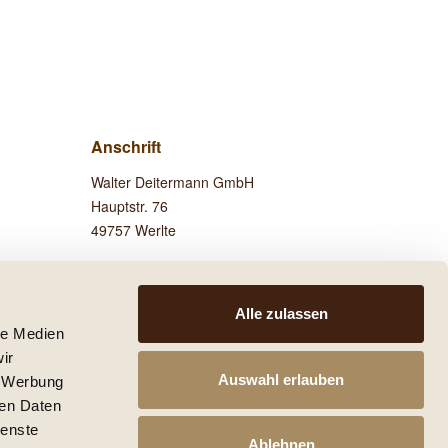
Anschrift
Walter Deitermann GmbH
Hauptstr. 76
49757 Werlte
Besuchen Sie uns auf
Facebook!
Alle zulassen
le Medien
ir
Auswahl erlauben
, Werbung
ren Daten
 anders beschrieben.
ienste
he mit den Versandinformationen.
Ablehnen