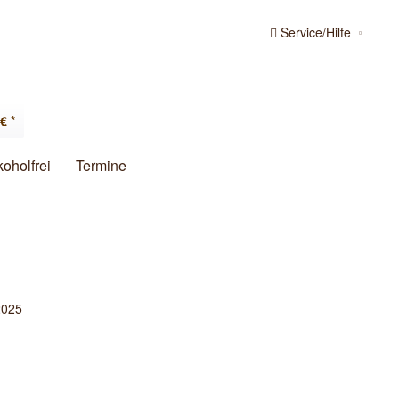
Service/Hilfe
€ *
koholfrei
Termine
2025