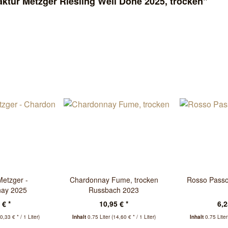
ktur Metzger Riesling Well Done 2025, trocken"
etzger -
Chardonnay Fume, trocken
Rosso Passo
nay 2025
Russbach 2023
 € *
10,95 € *
6,2
0,33 € * / 1 Liter)
Inhalt
0.75 Liter
(14,60 € * / 1 Liter)
Inhalt
0.75 Lite