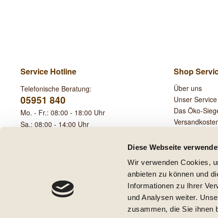
Service Hotline
Shop Servi
Über uns
Telefonische Beratung:
05951 840
Unser Service
Das Öko-Sieg
Mo. - Fr.: 08:00 - 18:00 Uhr
Versandkoste
Sa.: 08:00 - 14:00 Uhr
Leihgebühren
Diese Webseite verwende
Wir verwenden Cookies, um
anbieten zu können und di
Informationen zu Ihrer Ve
und Analysen weiter. Unse
* Alle Preise inkl. ge
zusammen, die Sie ihnen b
** Gilt für Lieferungen innerha