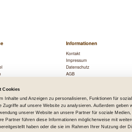
ce
Informationen
Kontakt
Impressum
el
Datenschutz
n
AGB
Widerrufsrecht
Zahlung und Versand
t Cookies
Vertrag widerrufen
 Inhalte und Anzeigen zu personalisieren, Funktionen für sozia
e Zugriffe auf unsere Website zu analysieren. Außerdem geben w
rwendung unserer Website an unsere Partner für soziale Medien
re Partner führen diese Informationen möglicherweise mit weite
setzl. Mehrwertsteuer zzgl.
Versandkosten
und ggf. Nachnahmegebühren, wenn nicht
ereitgestellt haben oder die sie im Rahmen Ihrer Nutzung der D
lb Deutschlands, Lieferzeiten für andere Länder entnehmen Sie bitte der Schaltfläc