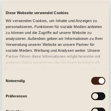
Olivenöl Plansel Selecta 0,5l. MHD
Diese Webseite verwendet Cookies
12/2027 Ernte 2025
Wir verwenden Cookies, um Inhalte und Anzeigen zu
personalisieren, Funktionen für soziale Medien anbieten
13,95 € *
zu können und die Zugriffe auf unsere Website zu
analysieren. Außerdem geben wir Informationen zu Ihrer
Inhalt:
0.5 Liter (27,90 € * / 1 Liter)
inkl. MwSt.
zzgl. Versandkosten
Verwendung unserer Website an unsere Partner für
Sofort versandfertig, Lieferzeit ca. 1-3 Werktage**
soziale Medien, Werbung und Analysen weiter. Unsere
Partner führen diese Informationen möglicherweise mit
In den
Warenkorb
weiteren Daten zusammen, die Sie ihnen bereitgestellt
haben oder die sie im Rahmen Ihrer Nutzung der Dienste
Merken
gesammelt haben.
Einwilligungsauswahl
Notwendig
Artikel-Nr.:
470156
Beschreibung
Präferenzen
Azeite Virgem Extra, Extra Virgin Olive Oil.Harmonisches
Olivenöl, mild. . Mindesthaltbarkeit:...
mehr