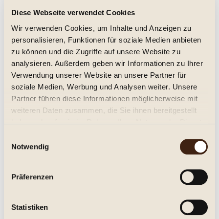
Diese Webseite verwendet Cookies
Steinkrug Motiv: Harener Dom 32%
Wir verwenden Cookies, um Inhalte und Anzeigen zu
trocken
personalisieren, Funktionen für soziale Medien anbieten
zu können und die Zugriffe auf unsere Website zu
18,95 € *
analysieren. Außerdem geben wir Informationen zu Ihrer
Verwendung unserer Website an unsere Partner für
Inhalt:
0.7 Liter (27,07 € * / 1 Liter)
inkl. MwSt.
zzgl. Versandkosten
soziale Medien, Werbung und Analysen weiter. Unsere
Lieferzeit ca. 1-3 Tage**
Partner führen diese Informationen möglicherweise mit
weiteren Daten zusammen, die Sie ihnen bereitgestellt
In den
Warenkorb
haben oder die sie im Rahmen Ihrer Nutzung der Dienste
gesammelt haben.
Einwilligungsauswahl
Merken
Notwendig
Artikel-Nr.:
002019f
Präferenzen
Beschreibung
Weizenkorn 32%vol, 0,7l. im alten Eichenfaß gereifter
Statistiken
Weizenkorn ...
mehr