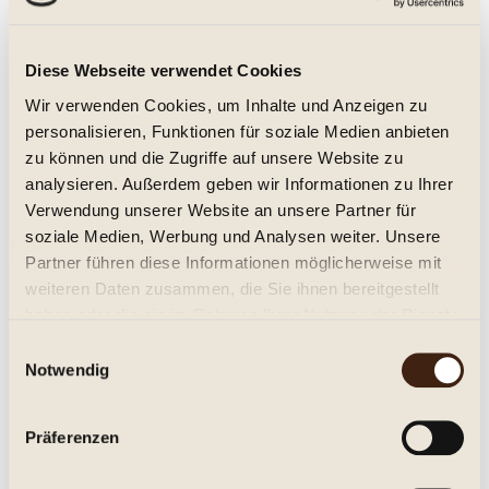
Huxelrebe Spätlese 2025 Weingut
Diese Webseite verwendet Cookies
Hirschhof
Wir verwenden Cookies, um Inhalte und Anzeigen zu
Biowein (ECOVIN), vegan, lieblich, Jg. 2025
personalisieren, Funktionen für soziale Medien anbieten
zu können und die Zugriffe auf unsere Website zu
9,95 € *
analysieren. Außerdem geben wir Informationen zu Ihrer
Inhalt:
0.75 Liter (13,27 € * / 1 Liter)
Verwendung unserer Website an unsere Partner für
inkl. MwSt.
zzgl. Versandkosten
soziale Medien, Werbung und Analysen weiter. Unsere
Lieferzeit ca. 1-3 Tage**
Partner führen diese Informationen möglicherweise mit
weiteren Daten zusammen, die Sie ihnen bereitgestellt
In den
Warenkorb
haben oder die sie im Rahmen Ihrer Nutzung der Dienste
gesammelt haben.
Merken
Einwilligungsauswahl
Notwendig
Artikel-Nr.:
203010
Präferenzen
Beschreibung
Westhofener Rotenstein, Spätlese, vom Bioweingut Hirschhof,