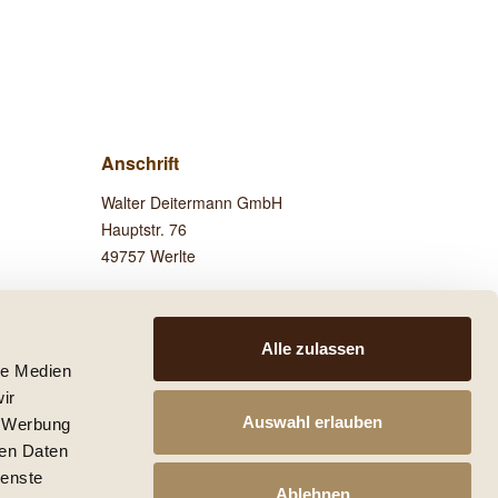
Anschrift
Walter Deitermann GmbH
Hauptstr. 76
49757 Werlte
Besuchen Sie uns auf
Facebook!
Alle zulassen
le Medien
ir
Auswahl erlauben
, Werbung
ren Daten
 anders beschrieben.
ienste
he mit den Versandinformationen.
Ablehnen