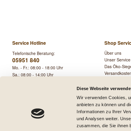
Service Hotline
Shop Servi
Über uns
Telefonische Beratung:
05951 840
Unser Service
Das Öko-Sieg
Mo. - Fr.: 08:00 - 18:00 Uhr
Versandkoste
Sa.: 08:00 - 14:00 Uhr
Leihgebühren
Diese Webseite verwende
Wir verwenden Cookies, um
anbieten zu können und di
Informationen zu Ihrer Ve
und Analysen weiter. Unse
* Alle Preise inkl. ge
zusammen, die Sie ihnen b
** Gilt für Lieferungen innerha