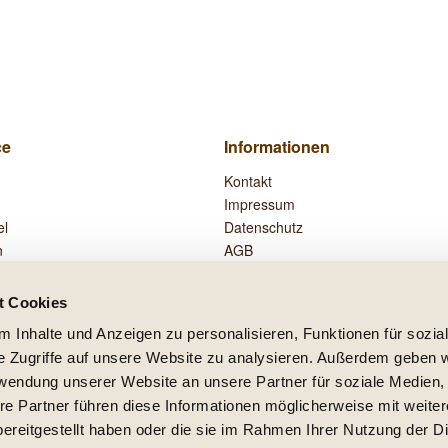
ce
Informationen
Kontakt
Impressum
el
Datenschutz
n
AGB
Widerrufsrecht
Zahlung und Versand
t Cookies
Vertrag widerrufen
 Inhalte und Anzeigen zu personalisieren, Funktionen für sozia
e Zugriffe auf unsere Website zu analysieren. Außerdem geben w
rwendung unserer Website an unsere Partner für soziale Medien
re Partner führen diese Informationen möglicherweise mit weite
setzl. Mehrwertsteuer zzgl.
Versandkosten
und ggf. Nachnahmegebühren, wenn nicht
ereitgestellt haben oder die sie im Rahmen Ihrer Nutzung der D
lb Deutschlands, Lieferzeiten für andere Länder entnehmen Sie bitte der Schaltfläc