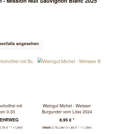
 - Mission Null Sauvignon Blanc 2025"
benfalls angesehen
koholfrei mit
Weingut Michel - Weisser
en 0,33
Burgunder vom Löss 2024
EHRWEG
8,95 € *
5,76 € * / 1 Liter)
Inhalt
0.75 Liter
(11,93 € * / 1 Liter)