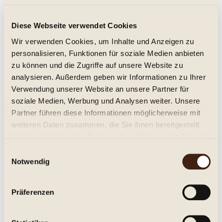
Zweigelt vom Heideboden 2019 Nittnaus
Diese Webseite verwendet Cookies
trocken, Jg. 2019
Wir verwenden Cookies, um Inhalte und Anzeigen zu
personalisieren, Funktionen für soziale Medien anbieten
8,95 € *
zu können und die Zugriffe auf unsere Website zu
analysieren. Außerdem geben wir Informationen zu Ihrer
Inhalt:
0.75 Liter (11,93 € * / 1 Liter)
inkl. MwSt.
zzgl. Versandkosten
Verwendung unserer Website an unsere Partner für
Lieferzeit ca. 1-3 Tage**
soziale Medien, Werbung und Analysen weiter. Unsere
Partner führen diese Informationen möglicherweise mit
In den
Warenkorb
weiteren Daten zusammen, die Sie ihnen bereitgestellt
haben oder die sie im Rahmen Ihrer Nutzung der Dienste
Merken
gesammelt haben.
Einwilligungsauswahl
Notwendig
Artikel-Nr.:
260402
Beschreibung
Präferenzen
Burgenland, Qualitätswein von Nittnaus aus Gols Trocken,
leicht. Herzhafte Kirschfrucht,...
mehr