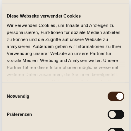
Grauburgunder Gutswein vom Löss,
Diese Webseite verwendet Cookies
Michel 2025
Wir verwenden Cookies, um Inhalte und Anzeigen zu
trocken, Jg. 2025
personalisieren, Funktionen für soziale Medien anbieten
8,95 € *
zu können und die Zugriffe auf unsere Website zu
analysieren. Außerdem geben wir Informationen zu Ihrer
Inhalt:
0.75 Liter (11,93 € * / 1 Liter)
Verwendung unserer Website an unsere Partner für
inkl. MwSt.
zzgl. Versandkosten
Lieferzeit ca. 1-3 Tage**
soziale Medien, Werbung und Analysen weiter. Unsere
Partner führen diese Informationen möglicherweise mit
In den
Warenkorb
weiteren Daten zusammen, die Sie ihnen bereitgestellt
haben oder die sie im Rahmen Ihrer Nutzung der Dienste
Merken
gesammelt haben.
Einwilligungsauswahl
Notwendig
Artikel-Nr.:
223225
Beschreibung
Präferenzen
VdP-Weingut Michel Achkarren, Kaiserstuhl, Grauburgunder
Gutswein Trocken, frisch, vollmundig....
mehr