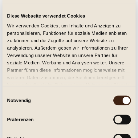
Montecucco DOC. Ceneo 2012, Begnardi
Diese Webseite verwendet Cookies
trocken
Wir verwenden Cookies, um Inhalte und Anzeigen zu
personalisieren, Funktionen für soziale Medien anbieten
12,95 € *
zu können und die Zugriffe auf unsere Website zu
analysieren. Außerdem geben wir Informationen zu Ihrer
Inhalt:
0.75 Liter (17,27 € * / 1 Liter)
inkl. MwSt.
zzgl. Versandkosten
Verwendung unserer Website an unsere Partner für
Lieferzeit ca. 1-3 Tage**
soziale Medien, Werbung und Analysen weiter. Unsere
Partner führen diese Informationen möglicherweise mit
In den
Warenkorb
weiteren Daten zusammen, die Sie ihnen bereitgestellt
haben oder die sie im Rahmen Ihrer Nutzung der Dienste
Merken
gesammelt haben.
Einwilligungsauswahl
Notwendig
Artikel-Nr.:
255564
Beschreibung
Präferenzen
Sangiovese, Toskana Trocken. Die Gebrüder Begnardi
produzieren in der südlichen Toskana im...
mehr