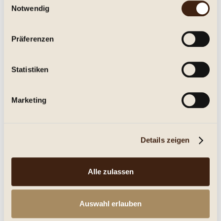
Notwendig
9,95 € *
0.75 Liter
(13,27 € * / 1 Liter)
Inhalt
Präferenzen
Details
Statistiken
Merken
Marketing
Details zeigen
Alle zulassen
Cantine San Marzano - 62 Anniversario Primitivo di
Manduria Riserva 2019
Auswahl erlauben
trocken, Jg. 2019