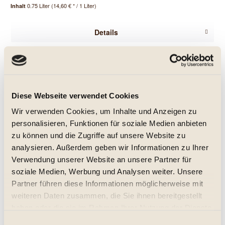
0.75 Liter
(14,60 € * / 1 Liter)
Inhalt
Details
Merken
Diese Webseite verwendet Cookies
Wir verwenden Cookies, um Inhalte und Anzeigen zu
personalisieren, Funktionen für soziale Medien anbieten
zu können und die Zugriffe auf unsere Website zu
analysieren. Außerdem geben wir Informationen zu Ihrer
Verwendung unserer Website an unsere Partner für
soziale Medien, Werbung und Analysen weiter. Unsere
San Marzano Talò Primitivo di Manduria DOC. 2023
Partner führen diese Informationen möglicherweise mit
weiteren Daten zusammen, die Sie ihnen bereitgestellt
trocken 2023er
haben oder die sie im Rahmen Ihrer Nutzung der Dienste
gesammelt haben.
Einwilligungsauswahl