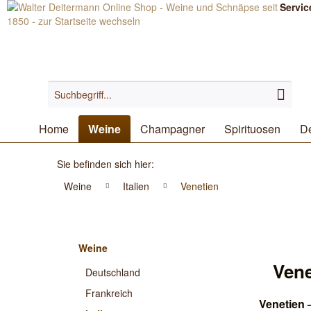
Servic
Home
Weine
Champagner
Spirituosen
De
Sie befinden sich hier:
Weine
Italien
Venetien
Weine
Vene
Deutschland
Frankreich
Venetien 