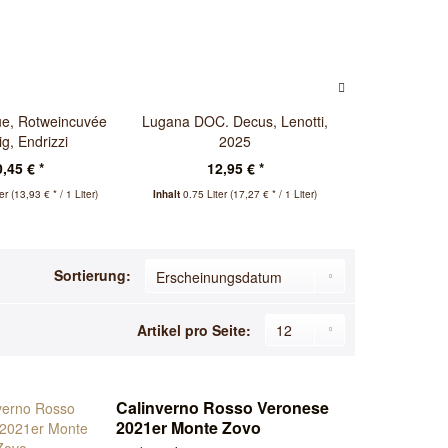
ue, Rotweincuvée
Lugana DOC. Decus, Lenotti,
Ripasso 
ig, Endrizzi
2025
Valpolicell
,45 € *
12,95 € *
12,
ter
(13,93 € * / 1 Liter)
Inhalt
0.75 Liter
(17,27 € * / 1 Liter)
Inhalt
0.75 Lite
Sortierung:
Artikel pro Seite:
Calinverno Rosso Veronese
2021er Monte Zovo