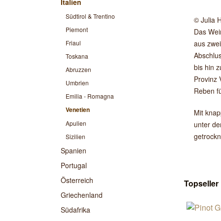
Italien
Südtirol & Trentino
© Julia
Piemont
Das Wein
Friaul
aus zwei
Abschlus
Toskana
bis hin 
Abruzzen
Provinz 
Umbrien
Reben fü
Emilia - Romagna
Venetien
Mit knap
Apulien
unter de
getrockn
Sizilien
Spanien
Portugal
Österreich
Topseller
Griechenland
Südafrika