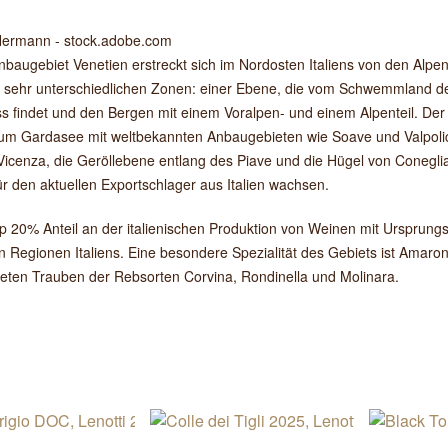
 Hermann - stock.adobe.com
baugebiet Venetien erstreckt sich im Nordosten Italiens von den Alpen 
 sehr unterschiedlichen Zonen: einer Ebene, die vom Schwemmland der
s findet und den Bergen mit einem Voralpen- und einem Alpenteil. Der
zum Gardasee mit weltbekannten Anbaugebieten wie Soave und Valpolicell
Vicenza, die Geröllebene entlang des Piave und die Hügel von Conegl
r den aktuellen Exportschlager aus Italien wachsen.
p 20% Anteil an der italienischen Produktion von Weinen mit Ursprungs
n Regionen Italiens. Eine besondere Spezialität des Gebiets ist Amaro
eten Trauben der Rebsorten Corvina, Rondinella und Molinara.