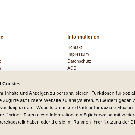
ce
Informationen
Kontakt
Impressum
el
Datenschutz
n
AGB
Widerrufsrecht
Zahlung und Versand
t Cookies
Vertrag widerrufen
 Inhalte und Anzeigen zu personalisieren, Funktionen für sozia
e Zugriffe auf unsere Website zu analysieren. Außerdem geben w
rwendung unserer Website an unsere Partner für soziale Medien
re Partner führen diese Informationen möglicherweise mit weite
setzl. Mehrwertsteuer zzgl.
Versandkosten
und ggf. Nachnahmegebühren, wenn nicht
ereitgestellt haben oder die sie im Rahmen Ihrer Nutzung der D
lb Deutschlands, Lieferzeiten für andere Länder entnehmen Sie bitte der Schaltfläc