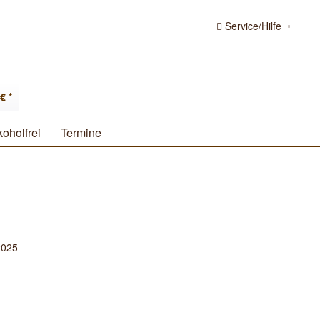
Service/Hilfe
€ *
koholfrei
Termine
2025