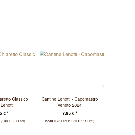
aretto Classico
Cantine Lenotti - Capomastro
Le Olle, 
 Lenotti
Veneto 2024
Bardolino Cl
5 € *
7,95 € *
13
r
(8,33 € * / 1 Liter)
Inhalt
0.75 Liter
(10,60 € * / 1 Liter)
Inhalt
0.75 Lit