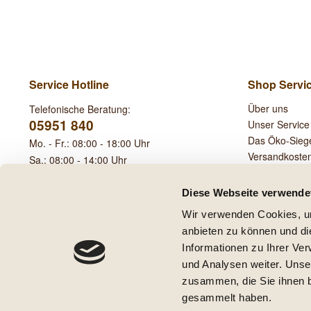
Service Hotline
Shop Servi
Über uns
Telefonische Beratung:
05951 840
Unser Service
Das Öko-Sieg
Mo. - Fr.: 08:00 - 18:00 Uhr
Versandkoste
Sa.: 08:00 - 14:00 Uhr
Leihgebühren
Diese Webseite verwende
Wir verwenden Cookies, um
anbieten zu können und di
Informationen zu Ihrer Ve
und Analysen weiter. Unse
* Alle Preise inkl. ge
zusammen, die Sie ihnen b
** Gilt für Lieferungen innerha
gesammelt haben.