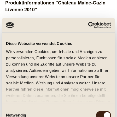
Produktinformationen "Château Maine-Gazin
Livenne 2010"
Blaye, Cotes de Bordeaux A.C. Vieilles Vignes
Trocken. Samtiger, vollmundiger Bordeaux auf Merlot-Basis aus
alten Rebbeständen.
Diese Webseite verwendet Cookies
Über das Weingut: Chateau Maine-Gazin ist mit 95% Merlot und
Wir verwenden Cookies, um Inhalte und Anzeigen zu
5% Cabernet Sauvignon bepflanzt. Die Reben (7,5 ha) sind auf
personalisieren, Funktionen für soziale Medien anbieten
den besten Hügeln aus kalkhaltigen Ton von Blaye gepflanzt.
zu können und die Zugriffe auf unsere Website zu
Das durchschnittliche Alter der Rebstöcke von 40 Jahren
analysieren. Außerdem geben wir Informationen zu Ihrer
produziert Weine von außergewöhnlicher Konzentration.
Verwendung unserer Website an unsere Partner für
soziale Medien, Werbung und Analysen weiter. Unsere
Im Glas ein tiefes Rot und eine klare Farbe, mit dem Duft von
Partner führen diese Informationen möglicherweise mit
weichen Früchten, Marmelade und Toast. Die Nase ist dunkel
weiteren Daten zusammen, die Sie ihnen bereitgestellt
und mit verlockenden Aromen von schwarzer Johannisbeere,
haben oder die sie im Rahmen Ihrer Nutzung der Dienste
Pflaume, Zeder und Mineralien. Komplex und dicht, mit weichen
gesammelt haben.
Einwilligungsauswahl
Tanninen und beträchtliche Länge.
Notwendig