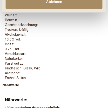
2010
Ablehnen
Rebsorte:
Merlot, Cabernet Sauvignon
Weinart:
Rotwein
Geschmacksrichtung:
Trocken, kräftig
Alkoholgehalt:
13,0% vol.
Inhalt:
0.75 Liter
Verschlussart:
Naturkorken
Passt gut zu:
Rindfleisch, Steak, Wild
Allergene:
Enthält Sulfite
Nährwerte
Nährwerte:
100ml enthalten durchschnittlich: