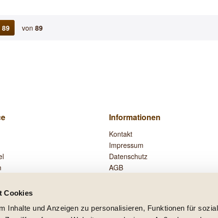
89
von
89
ce
Informationen
Kontakt
Impressum
el
Datenschutz
n
AGB
Widerrufsrecht
Zahlung und Versand
t Cookies
Vertrag widerrufen
 Inhalte und Anzeigen zu personalisieren, Funktionen für sozia