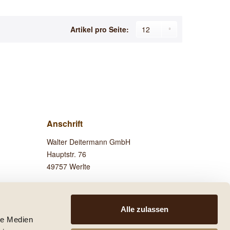
Artikel pro Seite:
Anschrift
Walter Deitermann GmbH
Hauptstr. 76
49757 Werlte
Besuchen Sie uns auf
Facebook!
Alle zulassen
le Medien