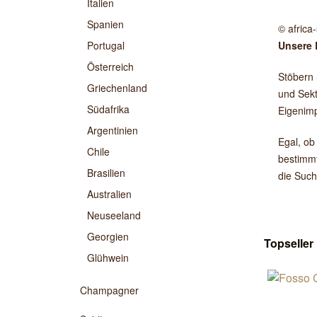
Italien
Spanien
© africa
Portugal
Unsere 
Österreich
Stöbern 
Griechenland
und Sekt
Südafrika
Eigenimp
Argentinien
Egal, ob
Chile
bestimmt
Brasilien
die Such
Australien
Neuseeland
Georgien
Topseller
Glühwein
Champagner