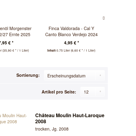
enöl Morgenster
Finca Valdorada - Cal Y
Olivenöl Mo
2/27 Ernte 2025
Canto Blanco Verdejo 2024
MHD 2//202
,95 € *
4,95 € *
17,
er
(35,90 € * / 1 Liter)
Inhalt
0.75 Liter
(6,60 € * / 1 Liter)
Inhalt
0.5 Liter
Sortierung:
Artikel pro Seite:
Château Moulin Haut-Laroque
2008
trocken, Jg. 2008