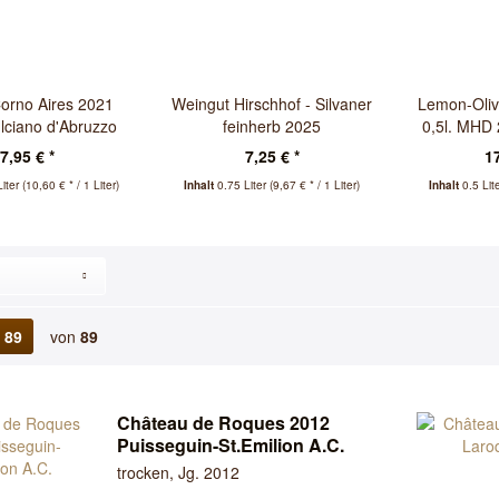
orno Aires 2021
Weingut Hirschhof - Silvaner
Lemon-Oliv
lciano d'Abruzzo
feinherb 2025
0,5l. MHD 
DOC.
7,95 € *
7,25 € *
17
Liter
(10,60 € * / 1 Liter)
Inhalt
0.75 Liter
(9,67 € * / 1 Liter)
Inhalt
0.5 Lit
89
von
89
Château de Roques 2012
Puisseguin-St.Emilion A.C.
trocken, Jg. 2012