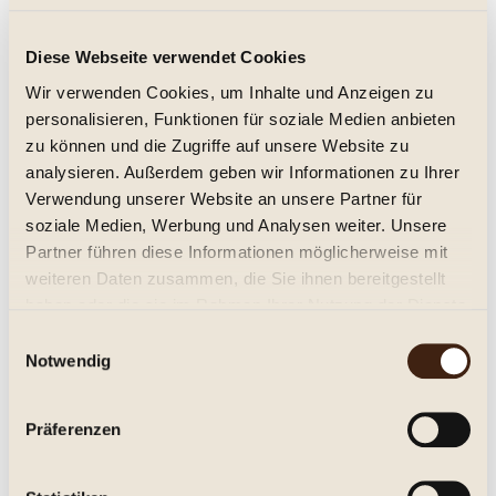
Stellenrust Timeless, Stellenrust 2020
Diese Webseite verwendet Cookies
trocken, Jg. 2020
Wir verwenden Cookies, um Inhalte und Anzeigen zu
personalisieren, Funktionen für soziale Medien anbieten
19,95 € *
zu können und die Zugriffe auf unsere Website zu
analysieren. Außerdem geben wir Informationen zu Ihrer
Inhalt:
0.75 Liter (26,60 € * / 1 Liter)
inkl. MwSt.
zzgl. Versandkosten
Verwendung unserer Website an unsere Partner für
Lieferzeit ca. 1-3 Tage**
soziale Medien, Werbung und Analysen weiter. Unsere
Partner führen diese Informationen möglicherweise mit
In den
Warenkorb
weiteren Daten zusammen, die Sie ihnen bereitgestellt
haben oder die sie im Rahmen Ihrer Nutzung der Dienste
Merken
gesammelt haben.
Einwilligungsauswahl
Notwendig
Artikel-Nr.:
271073
Beschreibung
Präferenzen
Weingut Stellenrust, Timeless, Stellenbosch, Trocken.
Vollmundig, kräftige Cuvee aus...
mehr