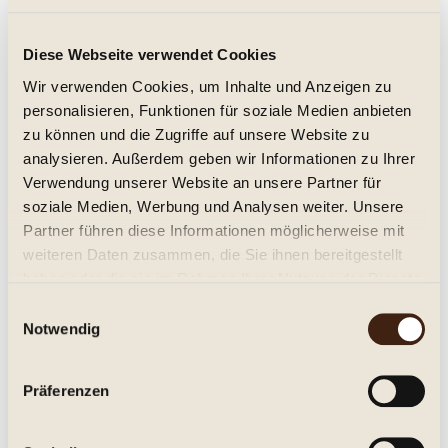
Morgenster Estate The Reserve 2016
Diese Webseite verwendet Cookies
Rouge
Wir verwenden Cookies, um Inhalte und Anzeigen zu
trocken, Jg. 2016
personalisieren, Funktionen für soziale Medien anbieten
46,95 € *
zu können und die Zugriffe auf unsere Website zu
analysieren. Außerdem geben wir Informationen zu Ihrer
Inhalt:
0.75 Liter (62,60 € * / 1 Liter)
Verwendung unserer Website an unsere Partner für
inkl. MwSt.
zzgl. Versandkosten
Lieferzeit ca. 1-3 Tage**
soziale Medien, Werbung und Analysen weiter. Unsere
Partner führen diese Informationen möglicherweise mit
In den
Warenkorb
weiteren Daten zusammen, die Sie ihnen bereitgestellt
haben oder die sie im Rahmen Ihrer Nutzung der Dienste
Merken
gesammelt haben.
Einwilligungsauswahl
Notwendig
Artikel-Nr.:
271062
Beschreibung
Präferenzen
Stellenbosch Wine of origin Trocken. Tiefdunkles Rot, würzige
Nase, volle Beerenfrucht....
mehr