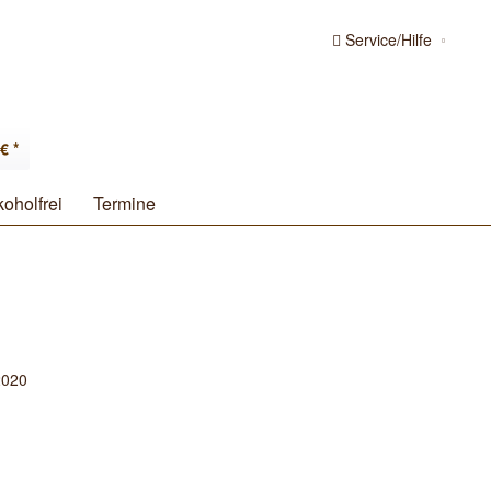
Service/Hilfe
€ *
koholfrei
Termine
2020