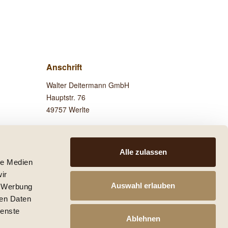
Anschrift
Walter Deitermann GmbH
Hauptstr. 76
49757 Werlte
Besuchen Sie uns auf
Facebook!
Alle zulassen
le Medien
ir
Auswahl erlauben
, Werbung
ren Daten
 anders beschrieben.
ienste
he mit den Versandinformationen.
Ablehnen