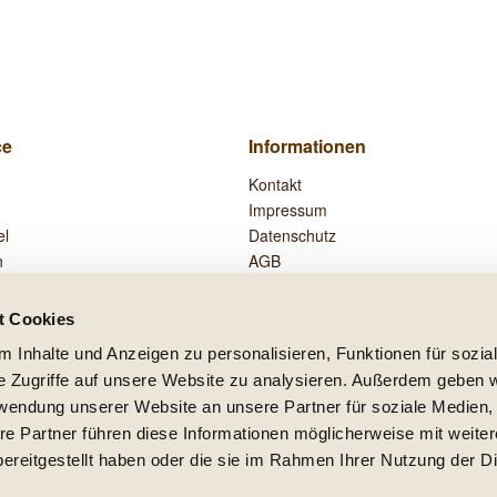
ce
Informationen
Kontakt
Impressum
el
Datenschutz
n
AGB
Widerrufsrecht
Zahlung und Versand
t Cookies
Vertrag widerrufen
 Inhalte und Anzeigen zu personalisieren, Funktionen für sozia
e Zugriffe auf unsere Website zu analysieren. Außerdem geben w
rwendung unserer Website an unsere Partner für soziale Medien
re Partner führen diese Informationen möglicherweise mit weite
setzl. Mehrwertsteuer zzgl.
Versandkosten
und ggf. Nachnahmegebühren, wenn nicht
ereitgestellt haben oder die sie im Rahmen Ihrer Nutzung der D
lb Deutschlands, Lieferzeiten für andere Länder entnehmen Sie bitte der Schaltfläc