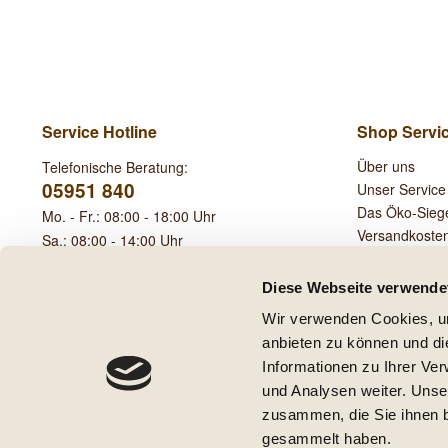
Service Hotline
Shop Servi
Über uns
Telefonische Beratung:
05951 840
Unser Service
Das Öko-Sieg
Mo. - Fr.: 08:00 - 18:00 Uhr
Versandkoste
Sa.: 08:00 - 14:00 Uhr
Leihgebühren
Diese Webseite verwende
Wir verwenden Cookies, um
anbieten zu können und di
Informationen zu Ihrer Ve
und Analysen weiter. Unse
* Alle Preise inkl. ge
zusammen, die Sie ihnen b
** Gilt für Lieferungen innerha
gesammelt haben.