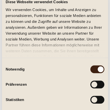
Diese Webseite verwendet Cookies
Wir verwenden Cookies, um Inhalte und Anzeigen zu
Grauburgunder PUITEN Prädium Kellerei
personalisieren, Funktionen für soziale Medien anbieten
Schreckbichl 2023
zu können und die Zugriffe auf unsere Website zu
trocken, Jg. 2023
analysieren. Außerdem geben wir Informationen zu Ihrer
15,95 € *
Verwendung unserer Website an unsere Partner für
soziale Medien, Werbung und Analysen weiter. Unsere
Inhalt:
0.75 Liter (21,27 € * / 1 Liter)
inkl. MwSt.
zzgl. Versandkosten
Partner führen diese Informationen möglicherweise mit
Lieferzeit ca. 1-3 Tage**
weiteren Daten zusammen, die Sie ihnen bereitgestellt
haben oder die sie im Rahmen Ihrer Nutzung der Dienste
In den
Warenkorb
gesammelt haben.
Einwilligungsauswahl
Notwendig
Merken
Artikel-Nr.:
255138
Präferenzen
Beschreibung
Statistiken
Kellerei Schreckbichl (Colterenzio), Girlan, Südtirol / Alto Adige
DOC. Trocken, ein...
mehr