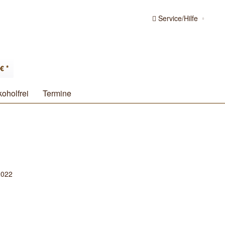
Service/Hilfe
€ *
koholfrei
Termine
2022