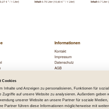
3,27 € * / 1 Liter)
Inhalt
0.75 Liter
(10,60 € * / 1 Liter)
Inhalt
0.7 Liter
(
ce
Informationen
Kontakt
Impressum
el
Datenschutz
n
AGB
Widerrufsrecht
Zahlung und Versand
t Cookies
Vertrag widerrufen
 Inhalte und Anzeigen zu personalisieren, Funktionen für sozia
e Zugriffe auf unsere Website zu analysieren. Außerdem geben w
rwendung unserer Website an unsere Partner für soziale Medien
re Partner führen diese Informationen möglicherweise mit weite
setzl. Mehrwertsteuer zzgl.
Versandkosten
und ggf. Nachnahmegebühren, wenn nicht