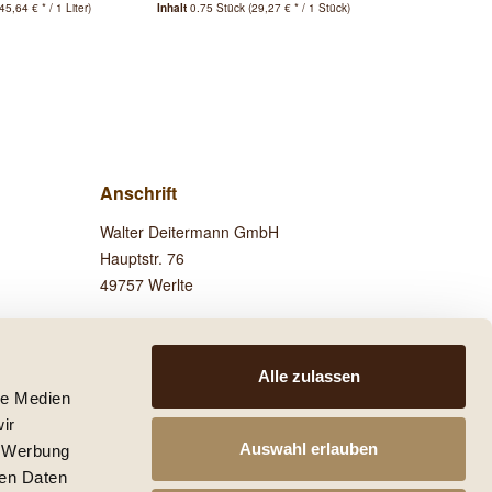
45,64 € * / 1 Liter)
Inhalt
0.75 Stück
(29,27 € * / 1 Stück)
Inhalt
0.75 Stü
Anschrift
Walter Deitermann GmbH
Hauptstr. 76
49757 Werlte
Besuchen Sie uns auf
Facebook!
Alle zulassen
le Medien
ir
Auswahl erlauben
, Werbung
ren Daten
 anders beschrieben.