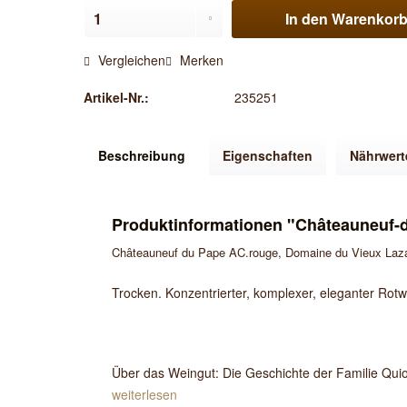
In den
Warenkor
Vergleichen
Merken
Artikel-Nr.:
235251
Beschreibung
Eigenschaften
Nährwert
Produktinformationen "Châteauneuf-d
Châteauneuf du Pape AC.rouge, Domaine du Vieux Laza
Trocken. Konzentrierter, komplexer, eleganter Rot
Über das Weingut: Die Geschichte der Familie Quio
weiterlesen