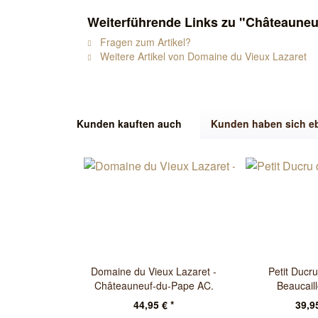
Weiterführende Links zu "Châteauneu
Fragen zum Artikel?
Weitere Artikel von Domaine du Vieux Lazaret
Kunden kauften auch
Kunden haben sich e
Domaine du Vieux Lazaret -
Petit Ducr
Châteauneuf-du-Pape AC.
Beaucail
Cuvée Exceptionnelle...
44,95 € *
39,95