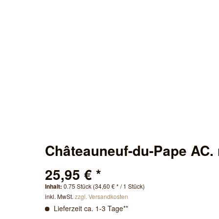
Châteauneuf-du-Pape AC. 
25,95 € *
Inhalt:
0.75 Stück (34,60 € * / 1 Stück)
inkl. MwSt.
zzgl. Versandkosten
Lieferzeit ca. 1-3 Tage**