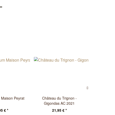
"
Maison Peyrat
Château du Trignon -
Domaine Laf
Gigondas AC 2021
95 € *
21,95 € *
14