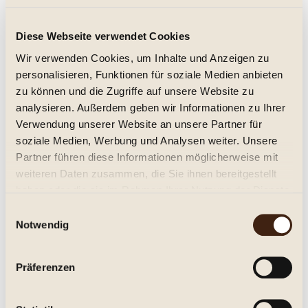
Diese Webseite verwendet Cookies
Toques & Clochers - Chardonnay 2022er
Wir verwenden Cookies, um Inhalte und Anzeigen zu
Clocher de Saint Couat du Razès, Limoux
personalisieren, Funktionen für soziale Medien anbieten
AOC
zu können und die Zugriffe auf unsere Website zu
trocken, 2022
analysieren. Außerdem geben wir Informationen zu Ihrer
49,50 € *
Verwendung unserer Website an unsere Partner für
soziale Medien, Werbung und Analysen weiter. Unsere
Inhalt:
0.75 Stück (66,00 € * / 1 Stück)
Partner führen diese Informationen möglicherweise mit
inkl. MwSt.
zzgl. Versandkosten
weiteren Daten zusammen, die Sie ihnen bereitgestellt
Sofort versandfertig, Lieferzeit ca. 1-3 Werktage**
haben oder die sie im Rahmen Ihrer Nutzung der Dienste
In den
Warenkorb
gesammelt haben.
Einwilligungsauswahl
Notwendig
Merken
Artikel-Nr.:
253216
Präferenzen
Beschreibung