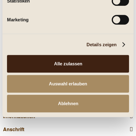
Statistiken
Clocher de Saint Couat du Razès, Limoux AC Chardonnay
2022, Versteigerungswein Trocken....
mehr
Marketing
Eigenschaften
mehr
Details zeigen
Nährwerte
Alle zulassen
Kunden haben sich ebenfalls angesehen
Auswahl erlauben
Service Hotline
Shop Service
Ablehnen
Informationen
Anschrift