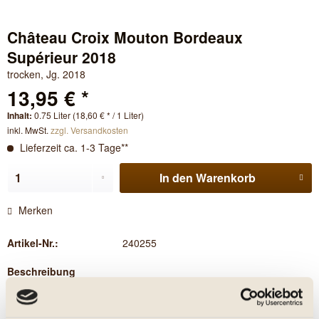
Château Croix Mouton Bordeaux
Supérieur 2018
trocken, Jg. 2018
13,95 € *
Inhalt:
0.75 Liter (18,60 € * / 1 Liter)
inkl. MwSt.
zzgl. Versandkosten
Lieferzeit ca. 1-3 Tage**
In den
Warenkorb
Merken
Artikel-Nr.:
240255
Beschreibung
Bordeaux Supérieur A.C. Trocken. Eleganter Merlot-betonter
Bordeaux mit feinen Fruchtaromen,...
mehr