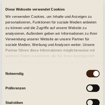
Produktinformationen "Château Croix Mouton
Bordeaux Supérieur 2018"
Diese Webseite verwendet Cookies
Wir verwenden Cookies, um Inhalte und Anzeigen zu
personalisieren, Funktionen für soziale Medien anbieten
Bordeaux Supérieur A.C.
zu können und die Zugriffe auf unsere Website zu
Trocken. Eleganter Merlot-betonter Bordeaux mit feinen
analysieren. Außerdem geben wir Informationen zu Ihrer
Fruchtaromen, feiner Barrique-Vanille, lang.
Verwendung unserer Website an unsere Partner für
soziale Medien, Werbung und Analysen weiter. Unsere
mehr Informationen vom Weingut...
Partner führen diese Informationen möglicherweise mit
weiteren Daten zusammen, die Sie ihnen bereitgestellt
Weiterführende Links zu "Château Croix
haben oder die sie im Rahmen Ihrer Nutzung der Dienste
Mouton Bordeaux Supérieur 2018"
gesammelt haben.
Einwilligungsauswahl
Fragen zum Artikel?
Notwendig
Weitere Artikel von Jean-Philippe Janoueix
Eigenschaften
mehr
Präferenzen
Eigenschaften:
Statistiken