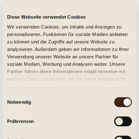
Michele Chiarlo Gavi DOCG Le Marne
Diese Webseite verwendet Cookies
2019
Wir verwenden Cookies, um Inhalte und Anzeigen zu
trocken
personalisieren, Funktionen für soziale Medien anbieten
12,95 € *
zu können und die Zugriffe auf unsere Website zu
analysieren. Außerdem geben wir Informationen zu Ihrer
Inhalt:
0.75 Liter (17,27 € * / 1 Liter)
Verwendung unserer Website an unsere Partner für
inkl. MwSt.
zzgl. Versandkosten
Lieferzeit ca. 1-3 Tage**
soziale Medien, Werbung und Analysen weiter. Unsere
Partner führen diese Informationen möglicherweise mit
In den
Warenkorb
weiteren Daten zusammen, die Sie ihnen bereitgestellt
haben oder die sie im Rahmen Ihrer Nutzung der Dienste
Merken
gesammelt haben.
Einwilligungsauswahl
Notwendig
Artikel-Nr.:
255420a
Beschreibung
Präferenzen
Michele Chiarlo Gavi Le Marne, Piemont DOCG. Trocken. Der
Gavi "Le Marne" von Michele...
mehr