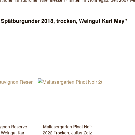
Osthofen im südlichen Rheinhessen - mitten im Wonnegau. Seit 2007 we
 Spätburgunder 2018, trocken, Weingut Karl May"
ignon Reserve
Maltesergarten Pinot Noir
 Weingut Karl
2022 Trocken, Julius Zotz