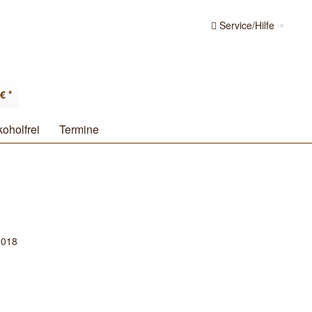
Service/Hilfe
€ *
koholfrei
Termine
2018