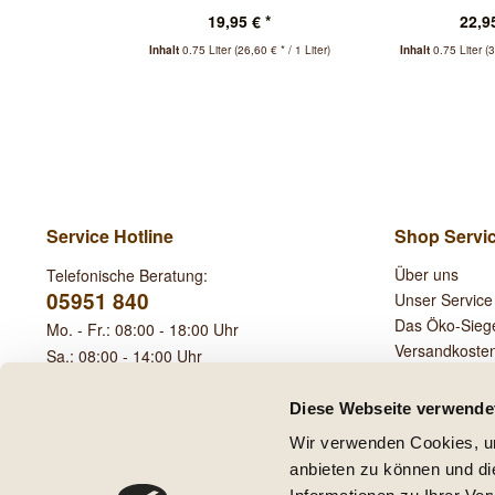
M
19,95 € *
22,95
Inhalt
0.75 Liter
(26,60 € * / 1 Liter)
Inhalt
0.75 Liter
(3
Service Hotline
Shop Servi
Über uns
Telefonische Beratung:
05951 840
Unser Service
Das Öko-Sieg
Mo. - Fr.: 08:00 - 18:00 Uhr
Versandkoste
Sa.: 08:00 - 14:00 Uhr
Leihgebühren
Diese Webseite verwende
Wir verwenden Cookies, um
anbieten zu können und di