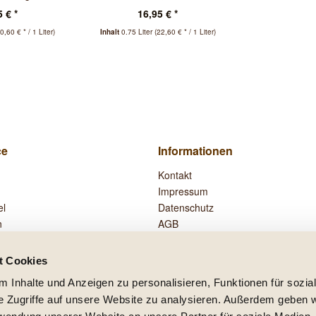
ay
 € *
16,95 € *
0,60 € * / 1 Liter)
Inhalt
0.75 Liter
(22,60 € * / 1 Liter)
ce
Informationen
Kontakt
Impressum
el
Datenschutz
n
AGB
Widerrufsrecht
Zahlung und Versand
t Cookies
Vertrag widerrufen
 Inhalte und Anzeigen zu personalisieren, Funktionen für sozia
e Zugriffe auf unsere Website zu analysieren. Außerdem geben w