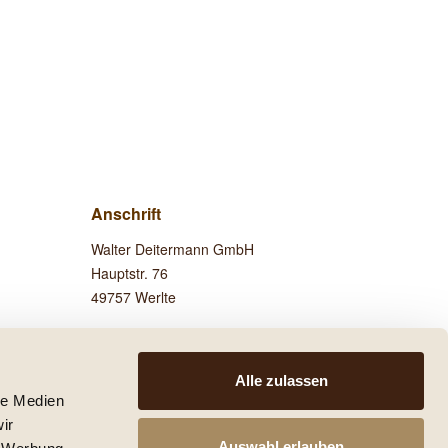
Anschrift
Walter Deitermann GmbH
Hauptstr. 76
49757 Werlte
Besuchen Sie uns auf
Facebook!
Alle zulassen
le Medien
ir
Auswahl erlauben