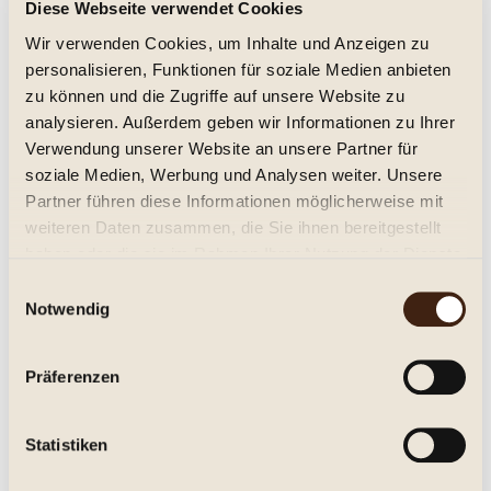
Diese Webseite verwendet Cookies
Wir verwenden Cookies, um Inhalte und Anzeigen zu
Pinot Noir Reserve trocken 2019 Weingut
personalisieren, Funktionen für soziale Medien anbieten
Trenz
zu können und die Zugriffe auf unsere Website zu
trocken, Jg. 2019
analysieren. Außerdem geben wir Informationen zu Ihrer
16,95 € *
Verwendung unserer Website an unsere Partner für
soziale Medien, Werbung und Analysen weiter. Unsere
Inhalt:
0.75 Liter (22,60 € * / 1 Liter)
inkl. MwSt.
zzgl. Versandkosten
Partner führen diese Informationen möglicherweise mit
Sofort versandfertig, Lieferzeit ca. 1-3 Werktage**
weiteren Daten zusammen, die Sie ihnen bereitgestellt
haben oder die sie im Rahmen Ihrer Nutzung der Dienste
In den
Warenkorb
gesammelt haben.
Einwilligungsauswahl
Notwendig
Merken
Artikel-Nr.:
214119
Präferenzen
Beschreibung
Statistiken
Rheingau Pinot Noir (Spätburgunder) trocken, Gutsabfüllung
Michael Trenz Im Holzfaß gereifter,...
mehr