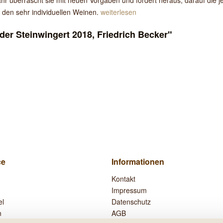
Jahr überrascht sie mit neuen Vorgaben und fordert heraus, darauf die 
 den sehr individuellen Weinen.
weiterlesen
er Steinwingert 2018, Friedrich Becker"
ce
Informationen
Kontakt
Impressum
el
Datenschutz
n
AGB