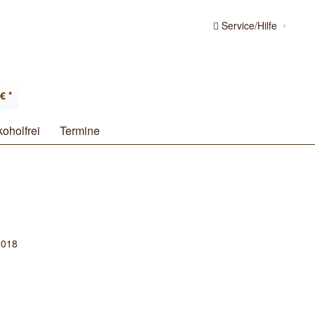
Service/Hilfe
€ *
koholfrei
Termine
2018