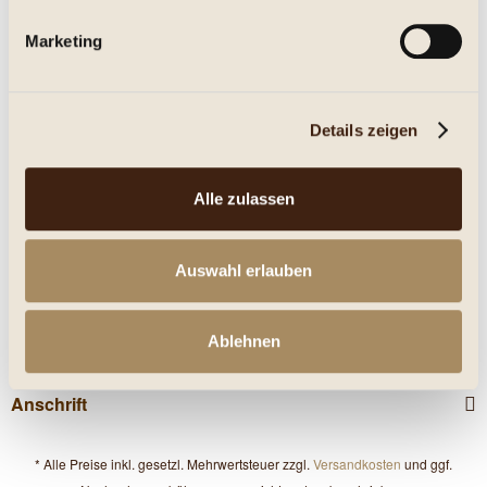
Marketing
Eigenschaften
mehr
Details zeigen
Nährwerte
Kunden haben sich ebenfalls angesehen
Alle zulassen
Service Hotline
Auswahl erlauben
Shop Service
Ablehnen
Informationen
Anschrift
* Alle Preise inkl. gesetzl. Mehrwertsteuer zzgl.
Versandkosten
und ggf.