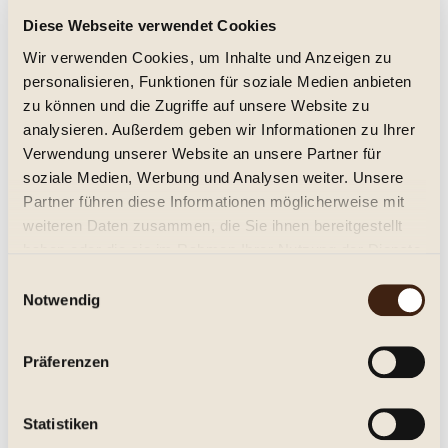
Diese Webseite verwendet Cookies
Weingut Benzinger - SANS Rose 2021
Wir verwenden Cookies, um Inhalte und Anzeigen zu
trocken, Jg. 2021
personalisieren, Funktionen für soziale Medien anbieten
zu können und die Zugriffe auf unsere Website zu
10,95 € *
analysieren. Außerdem geben wir Informationen zu Ihrer
Verwendung unserer Website an unsere Partner für
Inhalt:
0.75 Liter (14,60 € * / 1 Liter)
inkl. MwSt.
zzgl. Versandkosten
soziale Medien, Werbung und Analysen weiter. Unsere
Lieferzeit ca. 1-3 Tage**
Partner führen diese Informationen möglicherweise mit
weiteren Daten zusammen, die Sie ihnen bereitgestellt
In den
Warenkorb
haben oder die sie im Rahmen Ihrer Nutzung der Dienste
gesammelt haben.
Einwilligungsauswahl
Merken
Notwendig
Artikel-Nr.:
206107
Präferenzen
Beschreibung
Weingut Benzinger - SANS Rosé SANS Rosé vom Weingut
Statistiken
Benzinger aus Kirchheim. Die SANS-Serie...
mehr