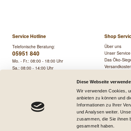
Service Hotline
Shop Servi
Über uns
Telefonische Beratung:
05951 840
Unser Service
Das Öko-Sieg
Mo. - Fr.: 08:00 - 18:00 Uhr
Versandkoste
Sa.: 08:00 - 14:00 Uhr
Leihgebühren
Diese Webseite verwende
Wir verwenden Cookies, um
anbieten zu können und di
Informationen zu Ihrer Ve
und Analysen weiter. Unse
* Alle Preise inkl. ge
zusammen, die Sie ihnen b
** Gilt für Lieferungen innerha
gesammelt haben.