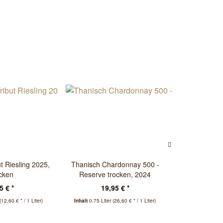
t Riesling 2025,
Thanisch Chardonnay 500 -
Bardolino Ch
ocken
Reserve trocken, 2024
2025
5 € *
19,95 € *
6,
(12,60 € * / 1 Liter)
Inhalt
0.75 Liter
(26,60 € * / 1 Liter)
Inhalt
0.75 Lit