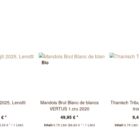
Bio
 2025, Lenotti
Mandois Brut Blanc de blancs
Thanisch Tribu
VERTUS 1.cru 2020
tr
Champagner
 € *
49,95 € *
9,4
8,33 € * / 1 Liter)
Inhalt
0.75 Liter
(66,60 € * / 1 Liter)
Inhalt
0.75 Liter