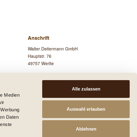
Anschrift
Walter Deitermann GmbH
Hauptstr. 76
49757 Werlte
Besuchen Sie uns auf
Facebook!
Alle zulassen
le Medien
ir
Auswahl erlauben
, Werbung
ren Daten
 anders beschrieben.
ienste
he mit den Versandinformationen.
Ablehnen