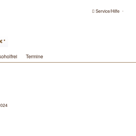
Service/Hilfe
€ *
koholfrei
Termine
2024