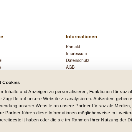
ce
Informationen
Kontakt
Impressum
el
Datenschutz
n
AGB
Widerrufsrecht
Zahlung und Versand
t Cookies
Vertrag widerrufen
 Inhalte und Anzeigen zu personalisieren, Funktionen für sozia
e Zugriffe auf unsere Website zu analysieren. Außerdem geben w
rwendung unserer Website an unsere Partner für soziale Medien
re Partner führen diese Informationen möglicherweise mit weite
setzl. Mehrwertsteuer zzgl.
Versandkosten
und ggf. Nachnahmegebühren, wenn nicht
ereitgestellt haben oder die sie im Rahmen Ihrer Nutzung der D
lb Deutschlands, Lieferzeiten für andere Länder entnehmen Sie bitte der Schaltfläc