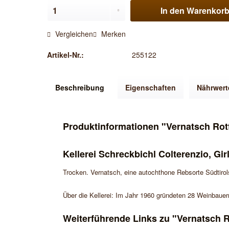
In den
Warenkor
Vergleichen
Merken
Artikel-Nr.:
255122
Beschreibung
Eigenschaften
Nährwert
Produktinformationen "Vernatsch Rotf
Kellerei Schreckbichl Colterenzio, Gir
Trocken. Vernatsch, eine autochthone Rebsorte Südtirol
Über die Kellerei: Im Jahr 1960 gründeten 28 Weinbauern
Weiterführende Links zu "Vernatsch Ro