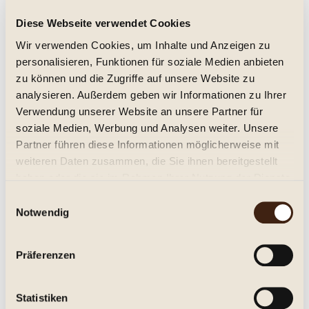
Diese Webseite verwendet Cookies
Vernatsch MENZEN 2023 Prädium Kellerei
Wir verwenden Cookies, um Inhalte und Anzeigen zu
Schreckbichl
personalisieren, Funktionen für soziale Medien anbieten
trocken, Jg. 2023
zu können und die Zugriffe auf unsere Website zu
11,95 € *
analysieren. Außerdem geben wir Informationen zu Ihrer
Verwendung unserer Website an unsere Partner für
Inhalt:
0.75 Liter (15,93 € * / 1 Liter)
inkl. MwSt.
zzgl. Versandkosten
soziale Medien, Werbung und Analysen weiter. Unsere
Lieferzeit ca. 1-3 Tage**
Partner führen diese Informationen möglicherweise mit
weiteren Daten zusammen, die Sie ihnen bereitgestellt
In den
Warenkorb
haben oder die sie im Rahmen Ihrer Nutzung der Dienste
gesammelt haben.
Einwilligungsauswahl
Merken
Notwendig
Artikel-Nr.:
255113
Präferenzen
Beschreibung
Kellerei Schreckbichl (Colterenzio), Girlan, Südtirol / Alto Adige
Statistiken
DOC. Trocken. Vernatsch...
mehr