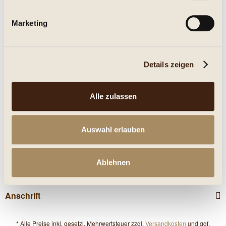
Eigenschaften
Marketing
mehr
Nährwerte
Details zeigen
Kunden kauften auch
Alle zulassen
Service Hotline
Auswahl erlauben
Shop Service
Ablehnen
Informationen
Anschrift
* Alle Preise inkl. gesetzl. Mehrwertsteuer zzgl.
Versandkosten
und ggf.