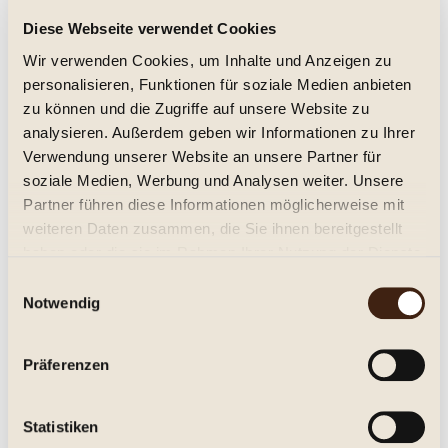
Diese Webseite verwendet Cookies
Justino's 1954 Madeira Verdelho 19,0%
Wir verwenden Cookies, um Inhalte und Anzeigen zu
vol.
personalisieren, Funktionen für soziale Medien anbieten
halbtrocken, Jg. 1954
zu können und die Zugriffe auf unsere Website zu
995,00 € *
analysieren. Außerdem geben wir Informationen zu Ihrer
Verwendung unserer Website an unsere Partner für
Inhalt:
0.75 Liter (1.326,67 € * / 1 Liter)
soziale Medien, Werbung und Analysen weiter. Unsere
inkl. MwSt.
zzgl. Versandkosten
Partner führen diese Informationen möglicherweise mit
Lieferzeit ca. 1-3 Tage**
weiteren Daten zusammen, die Sie ihnen bereitgestellt
In den
Warenkorb
haben oder die sie im Rahmen Ihrer Nutzung der Dienste
gesammelt haben.
Einwilligungsauswahl
Merken
Notwendig
Artikel-Nr.:
259524
Präferenzen
Beschreibung
Justino´s Madeira VQPRD, 1954er Verdelho Halbtrockener,
Statistiken
rebsortenreiner Madeira aus der...
mehr