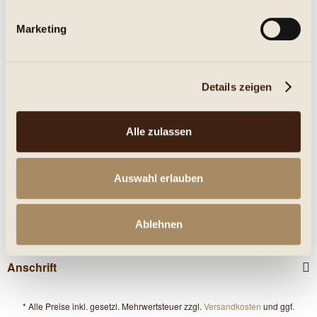
Marketing
Eigenschaften
mehr
Details zeigen
Nährwerte
Alle zulassen
Kunden haben sich ebenfalls angesehen
Service Hotline
Auswahl erlauben
Shop Service
Ablehnen
Informationen
Anschrift
* Alle Preise inkl. gesetzl. Mehrwertsteuer zzgl.
Versandkosten
und ggf.