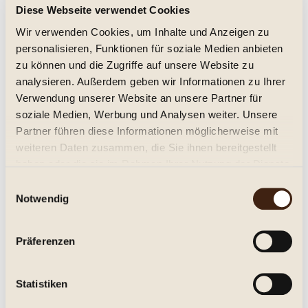
Diese Webseite verwendet Cookies
trocken, Jg. 2023
Wir verwenden Cookies, um Inhalte und Anzeigen zu
personalisieren, Funktionen für soziale Medien anbieten
zu können und die Zugriffe auf unsere Website zu
analysieren. Außerdem geben wir Informationen zu Ihrer
11,95 € *
Verwendung unserer Website an unsere Partner für
0.75 Liter
(15,93 € * / 1 Liter)
Inhalt
soziale Medien, Werbung und Analysen weiter. Unsere
Partner führen diese Informationen möglicherweise mit
Details
weiteren Daten zusammen, die Sie ihnen bereitgestellt
haben oder die sie im Rahmen Ihrer Nutzung der Dienste
Merken
gesammelt haben.
Einwilligungsauswahl
Notwendig
Präferenzen
Statistiken