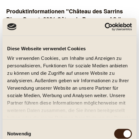
Produktinformationen "Château des Sarrins
Blanc Secret, 2021 Côtes de Provence AC."
2021er Côtes de Provence Blanc AC, Château
de Sarrins BLANC SECRET.
Diese Webseite verwendet Cookies
Wir verwenden Cookies, um Inhalte und Anzeigen zu
Trocken. Der Weisswein von Château des Sarrins aus der
personalisieren, Funktionen für soziale Medien anbieten
rebsorte Rolle ist ein eleganter, kraftvoller, im Barrique gereift
zu können und die Zugriffe auf unsere Website zu
Wein mit Struktur und Länge. Das Weingut gehört zum
analysieren. Außerdem geben wir Informationen zu Ihrer
Champagnerhaus Bruno Paillard.
Verwendung unserer Website an unsere Partner für
soziale Medien, Werbung und Analysen weiter. Unsere
Über das Weingut: Die Domaine des Sarrins leitet ihren Namen
Partner führen diese Informationen möglicherweise mit
von dem Wort "Sarazenen" ab, welche dieses Gebiet
weiteren Daten zusammen, die Sie ihnen bereitgestellt
jahrhundertelang besetzt hatten. Der Legende nach starb im 11.
haben oder die sie im Rahmen Ihrer Nutzung der Dienste
Jahrhundert ein Herrscher der Sarazenen an diesem Ort, an
gesammelt haben.
Einwilligungsauswahl
dem er einen kleinen Turm besaß.
mehr von Chateau Sarrins ...
Notwendig