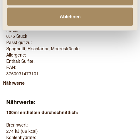
Geschmacksrichtung:
Trocken
Ablehnen
Alkoholgehalt:
9% vol.
Inhalt:
0.75 Stück
Passt gut zu:
Spaghetti, Fischtartar, Meeresfrüchte
Allergene:
Enthält Sulfite.
EAN:
3760031473101
Nährwerte
Nährwerte:
100ml enthalten durchschnittlich:
Brennwert:
274 kJ (66 kcal)
Kohlenhydrate: