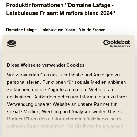
Produktinformationen "Domaine Lafage -
Lafabuleuse Frisant Miraflors blanc 2024"
Domaine Lafage - Lafabuleuse frisant, Vin de France
Trocken. In der Nase mit feinen Aromen von hellen sowie
exotischen Früchten. Am Gaumen lebhaft und fruchtig. Schön
erfrischend mit Noten von grünem Apfel.
Diese Webseite verwendet Cookies
Über das Weingut: Drei ganz unterschiedliche Terroirs nutzt die
Wir verwenden Cookies, um Inhalte und Anzeigen zu
Domaine Lafage für die Kreation ihrer opulenten und
personalisieren, Funktionen für soziale Medien anbieten
authentischen Weine. Im Gebiet Perpignan Méditerranée
zu können und die Zugriffe auf unsere Website zu
dominiert Kalkboden und die Trauben werden vom
analysieren. Außerdem geben wir Informationen zu Ihrer
vorherrschenden Nordwestwind (Tramontana) beeinflusst.
Verwendung unserer Website an unsere Partner für
weiterlesen
soziale Medien, Werbung und Analysen weiter. Unsere
Partner führen diese Informationen möglicherweise mit
Weiterführende Links zu "Domaine Lafage -
weiteren Daten zusammen, die Sie ihnen bereitgestellt
Lafabuleuse Frisant Miraflors blanc 2024"
haben oder die sie im Rahmen Ihrer Nutzung der Dienste
Fragen zum Artikel?